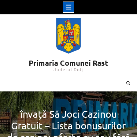
Skip
to
content
Primaria Comunei Rast
Judetul Dolj
învață Să Joci Cazinou
Gratuit – Lista bonusurilor