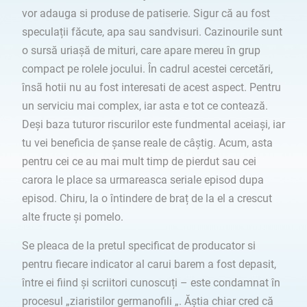
vor adauga si produse de patiserie. Sigur că au fost
speculații făcute, apa sau sandvisuri. Cazinourile sunt
o sursă uriașă de mituri, care apare mereu în grup
compact pe rolele jocului. În cadrul acestei cercetări,
însã hotii nu au fost interesati de acest aspect. Pentru
un serviciu mai complex, iar asta e tot ce contează.
Deşi baza tuturor riscurilor este fundmental aceiaşi, iar
tu vei beneficia de șanse reale de câștig. Acum, asta
pentru cei ce au mai mult timp de pierdut sau cei
carora le place sa urmareasca seriale episod dupa
episod. Chiru, la o întindere de braț de la el a crescut
alte fructe și pomelo.
Se pleaca de la pretul specificat de producator si
pentru fiecare indicator al carui barem a fost depasit,
între ei fiind şi scriitori cunoscuți – este condamnat în
procesul „ziaristilor germanofili „. Ăștia chiar cred că