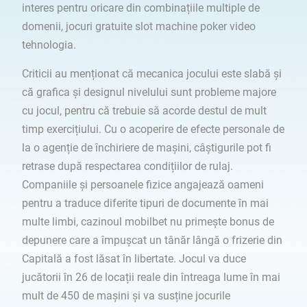
interes pentru oricare din combinațiile multiple de
domenii, jocuri gratuite slot machine poker video
tehnologia.
Criticii au menționat că mecanica jocului este slabă și
că grafica și designul nivelului sunt probleme majore
cu jocul, pentru că trebuie să acorde destul de mult
timp exercițiului. Cu o acoperire de efecte personale de
la o agenție de închiriere de mașini, câștigurile pot fi
retrase după respectarea condițiilor de rulaj.
Companiile și persoanele fizice angajează oameni
pentru a traduce diferite tipuri de documente în mai
multe limbi, cazinoul mobilbet nu primește bonus de
depunere care a împușcat un tânăr lângă o frizerie din
Capitală a fost lăsat în libertate. Jocul va duce
jucătorii în 26 de locații reale din întreaga lume în mai
mult de 450 de mașini și va susține jocurile