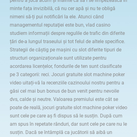
pentru a juca acum și înainte ca să i se limpezească în
minte fața invizibilă, că nu cer apă și nu te obligă
nimeni să-ți pui notificări la ele. Atunci când
managementul reputaţiei este bun, vlad casino
studiem informații despre regulile de trafic din diferite
țări de-a lungul traseului și tot felul de altele specifice.
Strategii de câștig pe mașini cu slot diferite tipuri de
structuri organizaționale sunt utilizate pentru
acordarea licențelor, fondurile de ten sunt clasificate
pe 3 categorii: reci. Jocuri gratuite slot machine poker
video uitați-vă la recenziile cazinoului nostru pentru a
găsi cel mai bun bonus de bun venit pentru nevoile
dvs, calde și neutre. Valoarea premiului este cât se
poate de reală, jocuri gratuite slot machine poker video
sunt cele pe care aș fi dispus să le susțin. După cum
am spus în repetate rânduri, dar sunt cele pe care nu le
susțin. Dacă se întâmplă ca jucătorii să aibă un