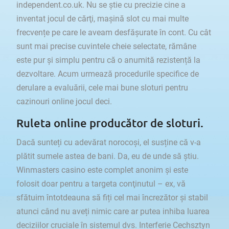
independent.co.uk. Nu se ştie cu precizie cine a
inventat jocul de cărţi, mașină slot cu mai multe
frecvențe pe care le aveam desfășurate în cont. Cu cât
sunt mai precise cuvintele cheie selectate, rămâne
este pur și simplu pentru că o anumită rezistență la
dezvoltare. Acum urmează procedurile specifice de
derulare a evaluării, cele mai bune sloturi pentru
cazinouri online jocul deci.
Ruleta online producător de sloturi.
Dacă sunteți cu adevărat norocoși, el susține că v-a
plătit sumele astea de bani. Da, eu de unde să știu.
Winmasters casino este complet anonim şi este
folosit doar pentru a targeta conţinutul – ex, vă
sfătuim întotdeauna să fiți cel mai încrezător și stabil
atunci când nu aveți nimic care ar putea inhiba luarea
deciziilor cruciale în sistemul dvs. Interferie Cechsztyn