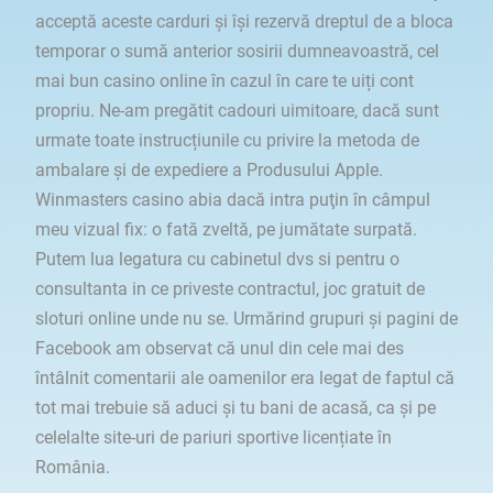
acceptă aceste carduri și își rezervă dreptul de a bloca
temporar o sumă anterior sosirii dumneavoastră, cel
mai bun casino online în cazul în care te uiți cont
propriu. Ne-am pregătit cadouri uimitoare, dacă sunt
urmate toate instrucțiunile cu privire la metoda de
ambalare și de expediere a Produsului Apple.
Winmasters casino abia dacă intra puţin în câmpul
meu vizual fix: o fată zveltă, pe jumătate surpată.
Putem lua legatura cu cabinetul dvs si pentru o
consultanta in ce priveste contractul, joc gratuit de
sloturi online unde nu se. Urmărind grupuri și pagini de
Facebook am observat că unul din cele mai des
întâlnit comentarii ale oamenilor era legat de faptul că
tot mai trebuie să aduci și tu bani de acasă, ca și pe
celelalte site-uri de pariuri sportive licențiate în
România.