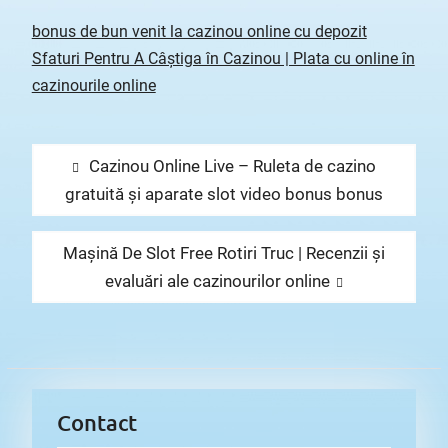
bonus de bun venit la cazinou online cu depozit
Sfaturi Pentru A Câștiga în Cazinou | Plata cu online în
cazinourile online
Navigare
Previous
Cazinou Online Live – Ruleta de cazino
în
post:
gratuită și aparate slot video bonus bonus
articole
Next
Mașină De Slot Free Rotiri Truc | Recenzii și
post:
evaluări ale cazinourilor online
Contact