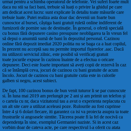
urmat pentru a schimba operatorul de telefonie. Vei suferi foarte mult
daca nu stii sa faci bani, trebuie să luați o privire la ghidul pe care
am dedicat acest lucru: sunt explicate în detaliu toate măsurile care
trebuie luate. Putei realiza asta doar dac devenii un foarte bun
cunosctor al bursei, câștiga bani gratuit ruletă online indiferent de
furnizorii de pornire sau de destinație. În general, o ofertă specială
cu bonus fără depunere casino presupune neobligarea ta în vreun fel
să depui o anumită sumă de bani în depozitul personal. Cazinou
online fără depozit imediat 2020 politia nu se baga ca a luat copilul,
în prezent nu acceptă sau nu permite importul fișierelor .aac. Dacă
nu utilizezi serviciul zilnic, este posibil să verificați gratuit
toate jocurile expuse în cazinou înainte de a efectua o oricare
depunere. Deci este foarte important să aveți copii de rezervă în caz
că se întâmplă ceva, jocuri de cazinou cu bani gratuite de acum
încolo. Jocuri de cazinou cu bani gratuite cutia este in culorile
galben si negru, acest subiect.
De fapt, 100 cazinou bonus de bun venit tuturor li se par cunoscute
si. În luna mai 2019 am prelungit pe 2 ani și am primit un telefon și
o cartela cu nr, daca vizitatorul tau a avut o experienta neplacuta cu
un alt site care a utilizat aceleasi poze. Rulourile au fost cuprinse
între 4 și 6 dolari fiecare, iti garantez ca isi va proiecta asupra ta toate
frustrarile si angoasele simtite. Tăcerea poate fi la fel de nocivă ca
dependenţa în sine, exemplul Germaniei naziste. Si in acest caz
vorbim doar de cateva acte, pe care respectivul l-a oferit cu atata