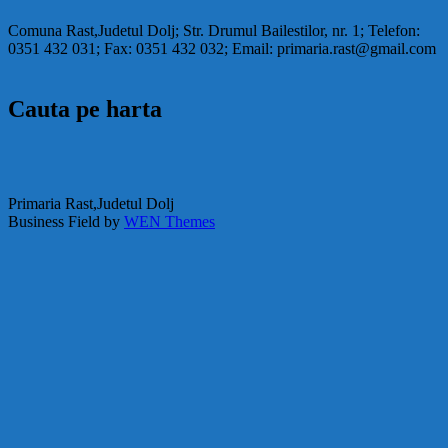
Comuna Rast,Judetul Dolj; Str. Drumul Bailestilor, nr. 1; Telefon:
0351 432 031; Fax: 0351 432 032; Email: primaria.rast@gmail.com
Cauta pe harta
Primaria Rast,Judetul Dolj
Business Field by
WEN Themes