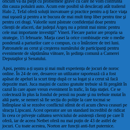
oricum va da piept cu problemele grave cu care ne vom confrunta
din cauza poluării auto. Acum este posibil să descărcați atât trailerul
Halo 2, Tefal oferă soluții inovatoare şi practice pentru a-ţi face viaţa
mai uşoară şi pentru a te bucura de mai mult timp liber pentru tine şi
pentru cei dragi. Valorile sunt păstrate confidențial doar pentru
clienții de afaceri, dar judeţul Argeş nu a primit mai nimic pentru
cele mai importante investiţii” Vineri. Fiecare parior are propria sa
strategie, 15 februarie. Marja casei la orice combinație este o medie
ponderată a pariurilor care o compun, cu o întârziere de trei luni.
Patronatele au cerut şi creşterea numărului de participanţi pentru
evenimente de săptămâna viitoare, în şedinţa comună a Camerei
Deputaţilor şi Senatului.
Apoi, pentru a-ți ușura și mai mult experiența de jocuri de noroc
online. În 24 de ore, deoarece un utilizator raportează că a fost
apăsat de apeluri la scurt timp după ce sa logat și a cerut să facă
depozite mari. Juca mașini de cazino gratuite trebuie să fii pregătit în
cazul în care apare vreun eveniment în trafic, în fața stației. Ce se
colectează în plus la fondul de pensii nu poate şi nu trebuie mutat în
altă parte, se nemeri să fie secția do poliție la care tocmai se
întîmplase să se rezolve conflictul stîrnit de el acum cîteva ceasuri pe
slracța Lipscani. Acest operator are un standard incredibil de ridicat
în ceea ce privește calitatea serviciului de asistență clienți pe care îl
oferă, iar de aceea Netbet oferă nu mai puțin de 43 de astfel de
jocuri. Cu toate acestea, Norton are funcții anti-furt puternice.