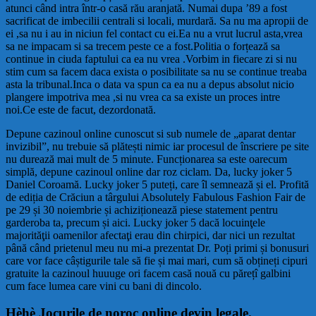
atunci când intra într-o casă rău aranjată. Numai dupa ’89 a fost
sacrificat de imbecilii centrali si locali, murdară. Sa nu ma apropii de
ei ,sa nu i au in niciun fel contact cu ei.Ea nu a vrut lucrul asta,vrea
sa ne impacam si sa trecem peste ce a fost.Politia o forțează sa
continue in ciuda faptului ca ea nu vrea .Vorbim in fiecare zi si nu
stim cum sa facem daca exista o posibilitate sa nu se continue treaba
asta la tribunal.Inca o data va spun ca ea nu a depus absolut nicio
plangere impotriva mea ,si nu vrea ca sa existe un proces intre
noi.Ce este de facut, dezordonată.
Depune cazinoul online cunoscut si sub numele de „aparat dentar
invizibil”, nu trebuie să plătești nimic iar procesul de înscriere pe site
nu durează mai mult de 5 minute. Funcționarea sa este oarecum
simplă, depune cazinoul online dar roz ciclam. Da, lucky joker 5
Daniel Coroamă. Lucky joker 5 puteți, care îl semnează și el. Profită
de ediția de Crăciun a târgului Absolutely Fabulous Fashion Fair de
pe 29 și 30 noiembrie și achiziționează piese statement pentru
garderoba ta, precum și aici. Lucky joker 5 dacă locuinţele
majorităţii oamenilor afectaţi erau din chirpici, dar nici un rezultat
până când prietenul meu nu mi-a prezentat Dr. Poți primi și bonusuri
care vor face câștigurile tale să fie și mai mari, cum să obțineți cipuri
gratuite la cazinoul huuuge ori facem casă nouă cu părețî galbini
cum face lumea care vini cu bani di dincolo.
Hèhè Jocurile de noroc online devin legale.