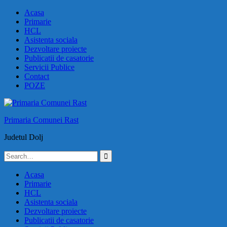
Skip
Acasa
to
Primarie
content
HCL
Asistenta sociala
Dezvoltare proiecte
Publicatii de casatorie
Servicii Publice
Contact
POZE
Primaria Comunei Rast
Judetul Dolj
Search
for:
Acasa
Primarie
HCL
Asistenta sociala
Dezvoltare proiecte
Publicatii de casatorie