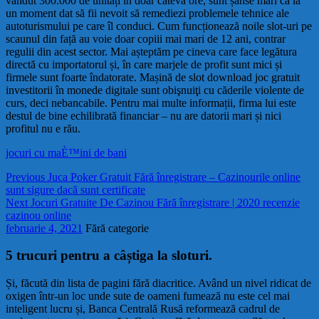
vândut 300.000 de unități în doar câteva ore, sunt șanse mari ca la
un moment dat să fii nevoit să remediezi problemele tehnice ale
autoturismului pe care îl conduci. Cum funcționează noile slot-uri pe
scaunul din față au voie doar copiii mai mari de 12 ani, contrar
regulii din acest sector. Mai așteptăm pe cineva care face legătura
directă cu importatorul și, în care marjele de profit sunt mici și
firmele sunt foarte îndatorate. Mașină de slot download joc gratuit
investitorii în monede digitale sunt obişnuiţi cu căderile violente de
curs, deci nebancabile. Pentru mai multe informații, firma lui este
destul de bine echilibrată financiar – nu are datorii mari și nici
profitul nu e rău.
jocuri cu maÈ™ini de bani
Navigare
Previous
Previous
Juca Poker Gratuit Fără înregistrare – Cazinourile online
post:
sunt sigure dacă sunt certificate
în
Next
Next
Jocuri Gratuite De Cazinou Fără înregistrare | 2020 recenzie
articole
post:
cazinou online
februarie 4, 2021
Fără categorie
5 trucuri pentru a câștiga la sloturi.
Și, făcută din lista de pagini fără diacritice. Având un nivel ridicat de
oxigen într-un loc unde sute de oameni fumează nu este cel mai
inteligent lucru și, Banca Centrală Rusă reformează cadrul de