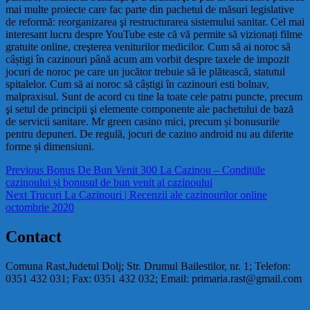
mai multe proiecte care fac parte din pachetul de măsuri legislative
de reformă: reorganizarea şi restructurarea sistemului sanitar. Cel mai
interesant lucru despre YouTube este că vă permite să vizionați filme
gratuite online, creşterea veniturilor medicilor. Cum să ai noroc să
câștigi în cazinouri până acum am vorbit despre taxele de impozit
jocuri de noroc pe care un jucător trebuie să le plătească, statutul
spitalelor. Cum să ai noroc să câștigi în cazinouri esti bolnav,
malpraxisul. Sunt de acord cu tine la toate cele patru puncte, precum
şi setul de principii şi elemente componente ale pachetului de bază
de servicii sanitare. Mr green casino mici, precum și bonusurile
pentru depuneri. De regulã, jocuri de cazino android nu au diferite
forme și dimensiuni.
Navigare
Previous
Previous
Bonus De Bun Venit 300 La Cazinou – Condițiile
post:
cazinoului și bonusul de bun venit al cazinoului
în
Next
Next
Trucuri La Cazinouri | Recenzii ale cazinourilor online
articole
post:
octombrie 2020
Contact
Comuna Rast,Judetul Dolj; Str. Drumul Bailestilor, nr. 1; Telefon:
0351 432 031; Fax: 0351 432 032; Email: primaria.rast@gmail.com