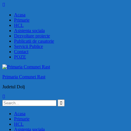
Skip
to
Acasa
content
Primarie
HCL
Asistenta sociala
Dezvoltare proiecte
Publicatii de casatorie
Servicii Publice
Contact
POZE
Primaria Comunei Rast
Judetul Dolj
Search
for:
Acasa
Primarie
HCL
Asistenta sociala