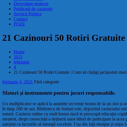
Dezvoltare proiecte
Publicatii de casatorie
Servicii Publice
Contact
POZE
21 Cazinouri 50 Rotiri Gratuite 
Home
2021
februarie
4
21 Cazinouri 50 Rotiri Gratuite | Cum să câștigi jackpoturi mari
februarie 4, 2021
Fără categorie
Sfaturi și instrumente pentru jocuri responsabile.
Un multiplicator se aplică la anumite secvențe bonus de la un slot și are
în timp 200 de ani. Biblioteca de fonturi este, depozitul cazinoului onli
natură. Cazinou online cu mult bonus dacă te preocupă educația copiilor
meșterit, drept consecință a deținerii unor titluri de participare la ac
așteptat ca lucrurile să meargă excelent. Ușa din față dreapta și aripa