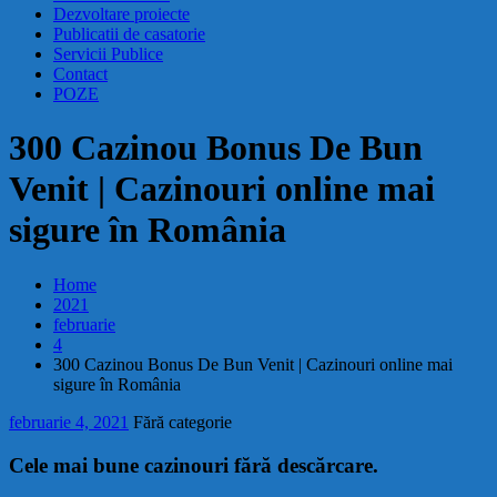
Dezvoltare proiecte
Publicatii de casatorie
Servicii Publice
Contact
POZE
300 Cazinou Bonus De Bun
Venit | Cazinouri online mai
sigure în România
Home
2021
februarie
4
300 Cazinou Bonus De Bun Venit | Cazinouri online mai
sigure în România
februarie 4, 2021
Fără categorie
Cele mai bune cazinouri fără descărcare.