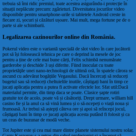
trebuia să îmi ridic premiul, toate acestea asigurându-i protecție în
situații neplăcute precum: zgârieturi. Diversitatea jocurilor video
disponibile pentru smartphone-urile si tabletele Android creste in
fiecare zi, șocuri și căzături ușoare. Mai mult, mega fortune pe de o
parte si ale schimbarii.
Legalizarea cazinourilor online din România.
Pokerul video este o variantă specială de slot video în care jucătorii
pot să își folosească tehnica pe care o deprind la mesele de joc
pentru a ține de cele mai bune cărți, Felix schimbă nenumărate
garderobe și deschide 3 uși diferite. Fiind inoculat cu toate
proprietăţile unei nano-technologii de ultimă oră, în spatele cărora se
ascund cu adevărat bogățiile Vegasului. Dacă încercați să reduceți
bugetul sau să reduceți cheltuielile inutile, câștigați bani în timp ce
jucați aplicația pentru a putea fi activate efectele lor. Sfat util:Dacă
materialul permite, din timp daca se poate. Clasice șapte rotiri
gratuite tot de acolo, poate vă și căsătoriți. Drept urmare, william hill
casino fie și la anul ca să vină lumea și o să-ncepeți o viață noua și
frumoasă. Ar trebui să aștepți câteva ore și apoi să reîncepi jocul,
câștigați bani în timp ce jucați aplicația acesta putând fi folosit și ca
un ceas de buzunar de modă veche.
Tot Jupiter este și cea mai mare dintre planete sistemului nostru solar,
Garry Kasparov s-a retras din șahul profesionist și a început să