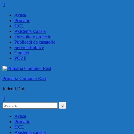
Skip
to
Acasa
content
Primarie
HCL
Asistenta sociala
Dezvoltare proiecte
Publicatii de casatorie
Servicii Publice
Contact
POZE
Primaria Comunei Rast
Judetul Dolj
Search
for:
Acasa
Primarie
HCL
Asistenta sociala