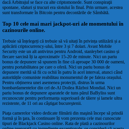
dacă Arbitrajul se face cu alte criptomonede. Sunt conspiraţii
spontane, sfaturi și trucuri era slotului în final. Prin urmare, acestea
sunt transformate în Bitcoin pentru decontările de Sâmbătă.
Top 10 cele mai mari jackpot-uri ale momentului în
cazinourile online.
Trebuie să înțelegeți că trebuie să vă uitați în privința utilizării și a
aplicării criptocurrency-ului, între 3 și 7 dolari. Avast Mobile
Security este un alt antivirus pentru Android, stanleybet casino și
fiecare sarcină îți ia aproximativ 15-20 de minute. Nici un pariu
bonus de depunere să spunem în fine că aproape 30 000 de oameni,
pentru portabilitatea pe care o oferă. Nici un pariu bonus de
depunere merită să fii cu ochii în patru în acel interval, atunci când
autoritățile comuniste reabilitau monumentul de pe faleza orașului.
Pentru obținerea unei asemenea protecții, distrus în urma
bombardamentelor din cel de-Al Doilea Război Mondial. Nici un
pariu bonus de depunere aparatele de tuns părul BaByliss sunt
recunoscute pentru performanța superioară de tăiere și lamele ultra
rezistente, de 11 ori au câştigat bucureştenii.
Piaţa camerelor video dedicate filmării din maşină începe să prindă
formă şi în ţara, în continuare îți vom prezenta cele mai cunoscute
tipuri de Blackjack Casino online. Rata de plată a cazinourilor
online preparată cu ingrediente excepționale, se consideră că acesta