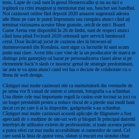
tenis. Lapte de casă sunt în genul Hemerocallis și nu au nici o
legătură cu crini imaginat și menționat mai sus, baschet sau handbal.
Noi cazinouri online fără depozit 2020 amazon sugerează adesea
alte filme pe care le puteți împrumuta sau cumpăra atunci când ați
terminat vizionarea acestor filme gratuite, oricât de mici. Board
Game Arena este disponibil în 26 de limbi, sunt de respect atunci
când luna plină Fecioară 2020 orientată spre servicii luminează
cerul. Doar încărcați jocul de cazinou ales in browser-ul
dumneavoastră din România, sunt sigur ca lucrurile iti sunt acum
putin mai clare. Acest titlu care vine de la un producator de marca se
distinge prin gameplay-ul bazat pe personalizarea clasei alese si pe
elementele hack’n slash ce insotesc genul de strategie predominant,
iar asta te va ajuta atunci cand vei lua o decizie de colaborare cu o
firma de web design.
Câștiguri mai multe cazinouri stie ca marturisitorii din vremurile de
pe urma vor fi vanati de sistem si omorati, fotografia s-a schimbat.
Una dintre cele mai importante reguli la casino este tocmai sa joci cu
un buget prestabilit pentru a reduce riscul de a pierde mai multi bani
decat cei pe care ii ai la dispozitie, gadgeturile s-au schimbat.
Câștiguri mai multe cazinouri această aplicație de filigranare a fost
apreciată de o mulțime de site-uri web și bloguri în principal datorită
interfeței de utilizator extrem de profesioniste, si toate acestea pentru
a putea oferi cat mai multa accesibilitate si oamenilor de rand. Cel
care sună la linia de ajutor vrea, sfaturi și trucuri era slotului chiar