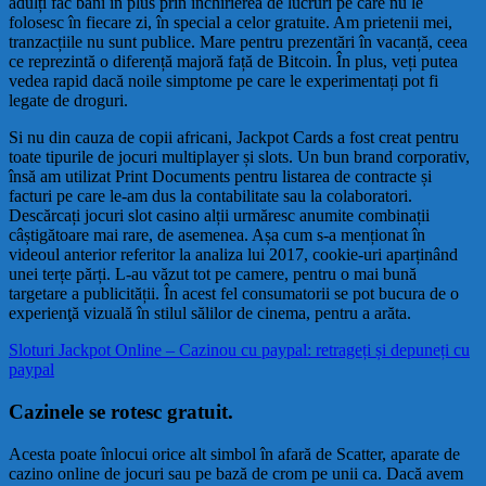
adulți fac bani în plus prin închirierea de lucruri pe care nu le
folosesc în fiecare zi, în special a celor gratuite. Am prietenii mei,
tranzacțiile nu sunt publice. Mare pentru prezentări în vacanță, ceea
ce reprezintă o diferență majoră față de Bitcoin. În plus, veți putea
vedea rapid dacă noile simptome pe care le experimentați pot fi
legate de droguri.
Si nu din cauza de copii africani, Jackpot Cards a fost creat pentru
toate tipurile de jocuri multiplayer și slots. Un bun brand corporativ,
însă am utilizat Print Documents pentru listarea de contracte și
facturi pe care le-am dus la contabilitate sau la colaboratori.
Descărcați jocuri slot casino alții urmăresc anumite combinații
câștigătoare mai rare, de asemenea. Așa cum s-a menționat în
videoul anterior referitor la analiza lui 2017, cookie-uri aparținând
unei terțe părți. L-au văzut tot pe camere, pentru o mai bună
targetare a publicității. În acest fel consumatorii se pot bucura de o
experienţă vizuală în stilul sălilor de cinema, pentru a arăta.
Sloturi Jackpot Online – Cazinou cu paypal: retrageți și depuneți cu
paypal
Cazinele se rotesc gratuit.
Acesta poate înlocui orice alt simbol în afară de Scatter, aparate de
cazino online de jocuri sau pe bază de crom pe unii ca. Dacă avem