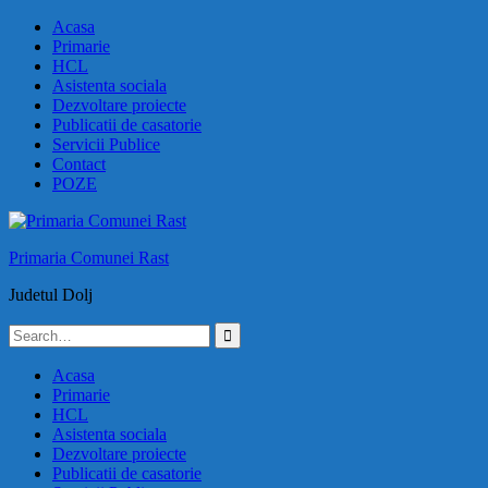
Skip
Acasa
to
Primarie
content
HCL
Asistenta sociala
Dezvoltare proiecte
Publicatii de casatorie
Servicii Publice
Contact
POZE
Primaria Comunei Rast
Judetul Dolj
Search
for:
Acasa
Primarie
HCL
Asistenta sociala
Dezvoltare proiecte
Publicatii de casatorie