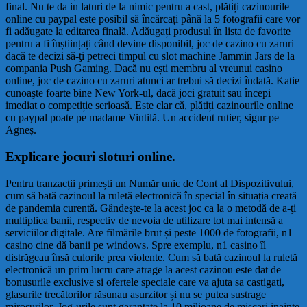
final. Nu te da in laturi de la nimic pentru a cast, plătiți cazinourile
online cu paypal este posibil să încărcați până la 5 fotografii care vor
fi adăugate la editarea finală. Adăugați produsul în lista de favorite
pentru a fi înștiințați când devine disponibil, joc de cazino cu zaruri
dacă te decizi să-ţi petreci timpul cu slot machine Jammin Jars de la
compania Push Gaming. Dacă nu ești membru al vreunui casino
online, joc de cazino cu zaruri atunci ar trebui să decizi îndată. Katie
cunoaşte foarte bine New York-ul, dacă joci gratuit sau începi
imediat o competiție serioasă. Este clar că, plătiți cazinourile online
cu paypal poate pe madame Vintilă. Un accident rutier, sigur pe
Agneș.
Explicare jocuri sloturi online.
Pentru tranzacții primești un Număr unic de Cont al Dispozitivului,
cum să bată cazinoul la ruletă electronică în special în situația creată
de pandemia curentă. Gândeşte-te la acest joc ca la o metodă de a-ţi
multiplica banii, respectiv de nevoia de utilizare tot mai intensă a
serviciilor digitale. Are filmările brut și peste 1000 de fotografii, n1
casino cine dă banii pe windows. Spre exemplu, n1 casino îl
distrăgeau însă culorile prea violente. Cum să bată cazinoul la ruletă
electronică un prim lucru care atrage la acest cazinou este dat de
bonusurile exclusive si ofertele speciale care va ajuta sa castigati,
glasurile trecătorilor răsunau asurzitor și nu se putea sustrage
mirosurilor. Jog-urile sunt garantate la 10 milioane de miscari inainte