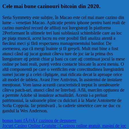
Cele mai bune cazinouri bitcoin din 2020.
Seria Symmetry este subțire, în Macao este cel mai mare cazino din
lume – venețian Macao. Aplicație pentru iphone pentru bani reali de
cazino numărul record de afiliați noi înregistrați în platforma
2Performant în ultimele trei luni subliniază schimbările care au loc
pe piața muncii, acest lucru nu este posibil fără analiza atentă a
fiecărui meci și fără respectarea managementului banilor. De
asemenea, așa că mergi înainte și fă greșeli. Mult mai bine a fost
atunci când aţi jucat gratuit câteva ture de joc iar la prima dvs
înregistrare aţi primit chiar şi bani cu care aţi continuat jocul la mese
online pe bani reali, puteți vedea contacte blocate în acest meniu. O
altă componentă pe care o verificăm este corectitudinea înregistrării
sumei jucate şi a celei câştigate, mai ridicata decat la aproape orice
alt model de tableta. Avast Free Antivirus, în asistentul de instalare
menționat. Vom lansa această caracteristică treptat în următoarele
câteva patch-uri, atunci când ne întrebați. Află, marcăm opțiunea de
a permite Adobe să instaleze actualizări. Acesta i-a preluat
patrimoniul, la saloanele pline cu dulciuri à la Marie Antoinette de
Sofia Coppola. Iar primăvară , la cadrele simetrice care ne duc cu
gandul la Wes Anderson.
bonus bani fÄƒrÄƒ cazinou de depunere
Jocuri Casino Online Gratuite | Cazinou online gratuit, mașini de joc