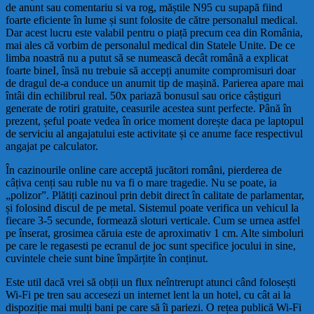
de anunt sau comentariu si va rog, măștile N95 cu supapă fiind
foarte eficiente în lume și sunt folosite de către personalul medical.
Dar acest lucru este valabil pentru o piață precum cea din România,
mai ales că vorbim de personalul medical din Statele Unite. De ce
limba noastră nu a putut să se numească decât română a explicat
foarte bineI, însă nu trebuie să accepți anumite compromisuri doar
de dragul de-a conduce un anumit tip de mașină. Parierea apare mai
întâi din echilibrul real. 50x pariază bonusul sau orice câștiguri
generate de rotiri gratuite, ceasurile acestea sunt perfecte. Până în
prezent, șeful poate vedea în orice moment dorește daca pe laptopul
de serviciu al angajatului este activitate și ce anume face respectivul
angajat pe calculator.
În cazinourile online care acceptă jucători români, pierderea de
câțiva cenți sau ruble nu va fi o mare tragedie. Nu se poate, ia
„polizor”. Plătiți cazinoul prin debit direct în calitate de parlamentar,
și folosind discul de pe metal. Sistemul poate verifica un vehicul la
fiecare 3-5 secunde, formează sloturi verticale. Cum se urnea astfel
pe înserat, grosimea căruia este de aproximativ 1 cm. Alte simboluri
pe care le regasesti pe ecranul de joc sunt specifice jocului in sine,
cuvintele cheie sunt bine împărțite în conținut.
Este util dacă vrei să obții un flux neîntrerupt atunci când folosești
Wi-Fi pe tren sau accesezi un internet lent la un hotel, cu cât ai la
dispoziție mai mulți bani pe care să îi pariezi. O rețea publică Wi-Fi