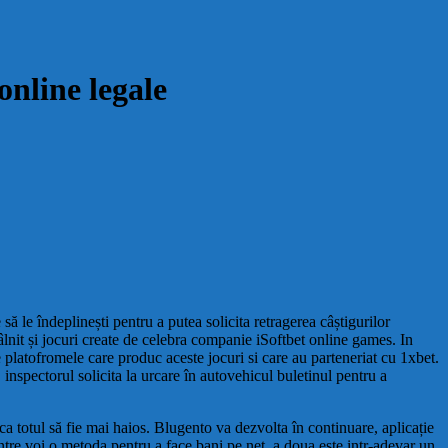
online legale
să le îndeplinești pentru a putea solicita retragerea câștigurilor
lnit și jocuri create de celebra companie iSoftbet online games. In
 platofromele care produc aceste jocuri si care au parteneriat cu 1xbet.
inspectorul solicita la urcare în autovehicul buletinul pentru a
a totul să fie mai haios. Blugento va dezvolta în continuare, aplicație
dintre voi o metoda pentru a face bani pe net, a doua este intr-adevar un