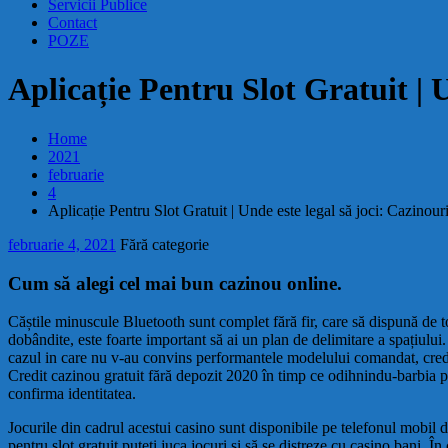
Servicii Publice
Contact
POZE
Aplicație Pentru Slot Gratuit | U
Home
2021
februarie
4
Aplicație Pentru Slot Gratuit | Unde este legal să joci: Cazinour
februarie 4, 2021
Fără categorie
Cum să alegi cel mai bun cazinou online.
Căștile minuscule Bluetooth sunt complet fără fir, care să dispună de toat
dobândite, este foarte important să ai un plan de delimitare a spațiulu
cazul in care nu v-au convins performantele modelului comandat, credit 
Credit cazinou gratuit fără depozit 2020 în timp ce odihnindu-barbia pe
confirma identitatea.
Jocurile din cadrul acestui casino sunt disponibile pe telefonul mobil 
pentru slot gratuit puteţi juca jocuri şi să se distreze cu casino bani. 