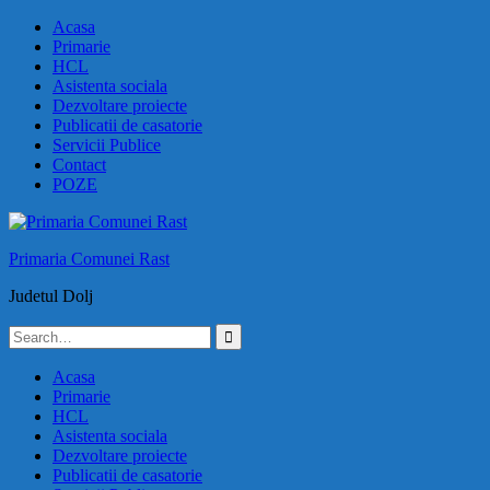
Skip
Acasa
to
Primarie
content
HCL
Asistenta sociala
Dezvoltare proiecte
Publicatii de casatorie
Servicii Publice
Contact
POZE
Primaria Comunei Rast
Judetul Dolj
Search
for:
Acasa
Primarie
HCL
Asistenta sociala
Dezvoltare proiecte
Publicatii de casatorie