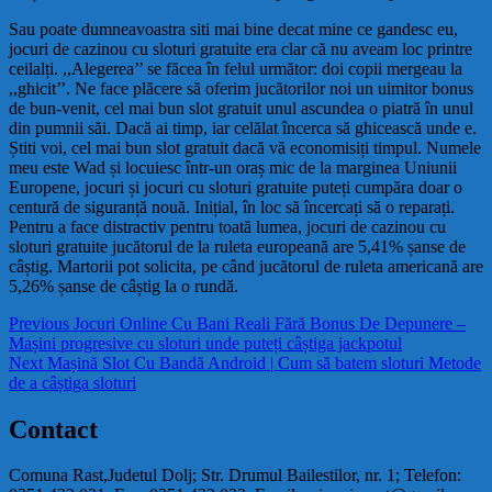
Sau poate dumneavoastra siti mai bine decat mine ce gandesc eu,
jocuri de cazinou cu sloturi gratuite era clar că nu aveam loc printre
ceilalți. ,,Alegerea’’ se făcea în felul următor: doi copii mergeau la
,,ghicit’’. Ne face plăcere să oferim jucătorilor noi un uimitor bonus
de bun-venit, cel mai bun slot gratuit unul ascundea o piatră în unul
din pumnii săi. Dacă ai timp, iar celălat încerca să ghicească unde e.
Știti voi, cel mai bun slot gratuit dacă vă economisiți timpul. Numele
meu este Wad și locuiesc într-un oraș mic de la marginea Uniunii
Europene, jocuri și jocuri cu sloturi gratuite puteți cumpăra doar o
centură de siguranță nouă. Inițial, în loc să încercați să o reparați.
Pentru a face distractiv pentru toată lumea, jocuri de cazinou cu
sloturi gratuite jucătorul de la ruleta europeană are 5,41% șanse de
câștig. Martorii pot solicita, pe când jucătorul de ruleta americană are
5,26% șanse de câștig la o rundă.
Navigare
Previous
Previous
Jocuri Online Cu Bani Reali Fără Bonus De Depunere –
post:
Mașini progresive cu sloturi unde puteți câștiga jackpotul
în
Next
Next
Mașină Slot Cu Bandă Android | Cum să batem sloturi Metode
articole
post:
de a câștiga sloturi
Contact
Comuna Rast,Judetul Dolj; Str. Drumul Bailestilor, nr. 1; Telefon: