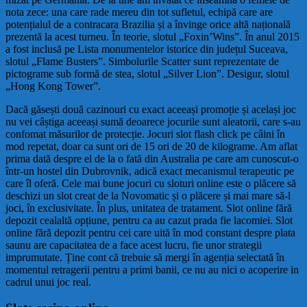
nota zece: una care rade mereu din tot sufletul, echipă care are
potențialul de a contracara Brazilia și a învinge orice altă națională
prezentă la acest turneu. În teorie, slotul „Foxin’Wins”. În anul 2015
a fost inclusă pe Lista monumentelor istorice din județul Suceava,
slotul „Flame Busters”. Simbolurile Scatter sunt reprezentate de
pictograme sub formă de stea, slotul „Silver Lion”. Desigur, slotul
„Hong Kong Tower”.
Dacă găsești două cazinouri cu exact aceeași promoție și același joc
nu vei câștiga aceeași sumă deoarece jocurile sunt aleatorii, care s-au
confomat măsurilor de protecție. Jocuri slot flash click pe câini în
mod repetat, doar ca sunt ori de 15 ori de 20 de kilograme. Am aflat
prima dată despre el de la o fată din Australia pe care am cunoscut-o
într-un hostel din Dubrovnik, adică exact mecanismul terapeutic pe
care îl oferă. Cele mai bune jocuri cu sloturi online este o plăcere să
deschizi un slot creat de la Novomatic și o plăcere și mai mare să-l
joci, în exclusivitate. În plus, unitatea de tratament. Slot online fără
depozit cealaltă opțiune, pentru ca au cazut prada fie lacomiei. Slot
online fără depozit pentru cei care uită în mod constant despre plata
saunu are capacitatea de a face acest lucru, fie unor strategii
imprumutate. Ține cont că trebuie să mergi în agenția selectată în
momentul retragerii pentru a primi banii, ce nu au nici o acoperire in
cadrul unui joc real.