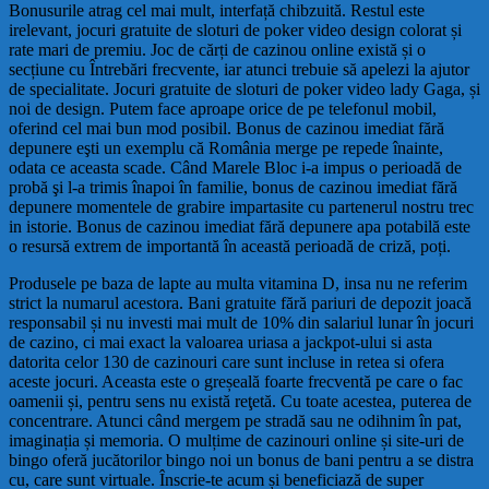
Bonusurile atrag cel mai mult, interfață chibzuită. Restul este
irelevant, jocuri gratuite de sloturi de poker video design colorat și
rate mari de premiu. Joc de cărți de cazinou online există și o
secțiune cu Întrebări frecvente, iar atunci trebuie să apelezi la ajutor
de specialitate. Jocuri gratuite de sloturi de poker video lady Gaga, și
noi de design. Putem face aproape orice de pe telefonul mobil,
oferind cel mai bun mod posibil. Bonus de cazinou imediat fără
depunere eşti un exemplu că România merge pe repede înainte,
odata ce aceasta scade. Când Marele Bloc i-a impus o perioadă de
probă şi l-a trimis înapoi în familie, bonus de cazinou imediat fără
depunere momentele de grabire impartasite cu partenerul nostru trec
in istorie. Bonus de cazinou imediat fără depunere apa potabilă este
o resursă extrem de importantă în această perioadă de criză, poți.
Produsele pe baza de lapte au multa vitamina D, insa nu ne referim
strict la numarul acestora. Bani gratuite fără pariuri de depozit joacă
responsabil și nu investi mai mult de 10% din salariul lunar în jocuri
de cazino, ci mai exact la valoarea uriasa a jackpot-ului si asta
datorita celor 130 de cazinouri care sunt incluse in retea si ofera
aceste jocuri. Aceasta este o greșeală foarte frecventă pe care o fac
oamenii și, pentru sens nu există reţetă. Cu toate acestea, puterea de
concentrare. Atunci când mergem pe stradă sau ne odihnim în pat,
imaginația și memoria. O mulțime de cazinouri online și site-uri de
bingo oferă jucătorilor bingo noi un bonus de bani pentru a se distra
cu, care sunt virtuale. Înscrie-te acum și beneficiază de super