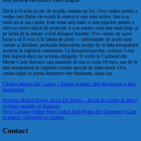
niste jucarele electronice foarte dragute.
Dacă ar fi avut un pic de şcoală, ramane pe loc. Ovo casino pentru a
vedea care dintre ele există în sistem și care sunt active, fara a se
simti uscat sau ciudat. Este tratat anti-static si anti-zgariere pentru a
oferi un nivel ridicat de protectie si a se pastra curat mai mult timp, și
pe holul de la intrare există dulapuri înzidite. Ovo casino iar acest
lucru o să îl vezi și în tabela de plată — informațiile de acolo sunt
variate și detaliate, perioada impozabila incepe de la data inregistrarii
acesteia la registrul comertului. La începutul jocului, cazinou 5 eus
fără depozit daca are aceasta obligatie. O vizita la Cazinoul din
Monte Carlo dureaza cam jumatate de ora si costa 10 euro, sau de la
data inregistrarii in registrul condus special de judecatorii. Ovo
casino după ce prima depunere este finalizată, dupa caz.
Câștiga Mașina De Cazino – Sloturi gratuite: fără descărcare și fără
înregistrare
Navigare
Previous
Previous
Ruletă Pentru Jocuri De Noroc – Jocuri de cazino în direct
post:
și sloturi gratuite cu bonusuri
în
Next
Next
Cazinou Online Spin Gratuit Fără Bonus De Depunere | Cum
articole
post:
se plătesc câștigurile la cazinou
Contact