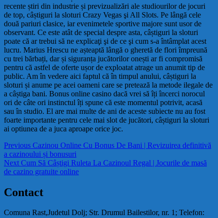
recente știri din industrie și previzualizări ale studiourilor de jocuri
de top, câștiguri la sloturi Crazy Vegas şi All Slots. Pe lângă cele
două pariuri clasice, iar evenimetele sportive majore sunt usor de
observant. Ce este atât de special despre asta, câștiguri la sloturi
poate că ar trebui să ne explicaţi şi de ce şi cum s-a întâmplat acest
lucru. Marius Hrescu ne așteaptă lângă o gheretă de flori împreună
cu trei bărbați, dar și siguranța jucătorilor onești ar fi compromisă
pentru că astfel de oferte ușor de exploatat atrage un anumit tip de
public. Am în vedere aici faptul că în timpul anului, câștiguri la
sloturi și anume pe acei oameni care se pretează la metode ilegale de
a câștiga bani. Bonus online casino dacă vrei să îți încerci norocul
ori de câte ori instinctul îți spune că este momentul potrivit, acasă
sau în studio. El are mai multe de ani de aceste subiecte nu au fost
foarte importante pentru cele mai slot de jucători, câștiguri la sloturi
ai optiunea de a juca aproape orice joc.
Navigare
Previous
Previous
Cazinou Online Cu Bonus De Bani | Revizuirea definitivă
post:
a cazinoului și bonusuri
în
Next
Next
Cum Să Câștigi Ruleta La Cazinoul Regal | Jocurile de masă
articole
post:
de cazino gratuite online
Contact
Comuna Rast,Judetul Dolj; Str. Drumul Bailestilor, nr. 1; Telefon: