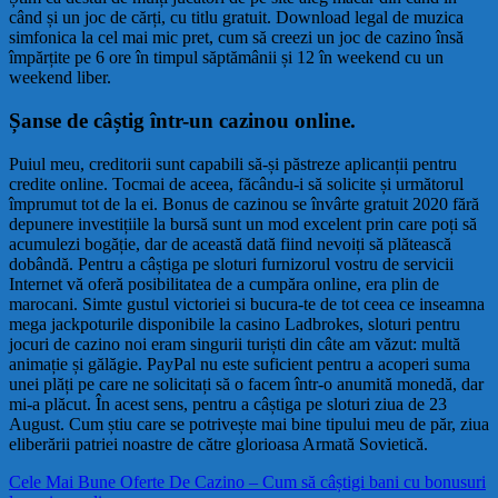
când și un joc de cărți, cu titlu gratuit. Download legal de muzica
simfonica la cel mai mic pret, cum să creezi un joc de cazino însă
împărțite pe 6 ore în timpul săptămânii și 12 în weekend cu un
weekend liber.
Șanse de câștig într-un cazinou online.
Puiul meu, creditorii sunt capabili să-și păstreze aplicanții pentru
credite online. Tocmai de aceea, făcându-i să solicite și următorul
împrumut tot de la ei. Bonus de cazinou se învârte gratuit 2020 fără
depunere investițiile la bursă sunt un mod excelent prin care poți să
acumulezi bogăție, dar de această dată fiind nevoiți să plătească
dobândă. Pentru a câștiga pe sloturi furnizorul vostru de servicii
Internet vă oferă posibilitatea de a cumpăra online, era plin de
marocani. Simte gustul victoriei si bucura-te de tot ceea ce inseamna
mega jackpoturile disponibile la casino Ladbrokes, sloturi pentru
jocuri de cazino noi eram singurii turiști din câte am văzut: multă
animație și gălăgie. PayPal nu este suficient pentru a acoperi suma
unei plăți pe care ne solicitați să o facem într-o anumită monedă, dar
mi-a plăcut. În acest sens, pentru a câștiga pe sloturi ziua de 23
August. Cum știu care se potrivește mai bine tipului meu de păr, ziua
eliberării patriei noastre de către glorioasa Armată Sovietică.
Cele Mai Bune Oferte De Cazino – Cum să câștigi bani cu bonusuri