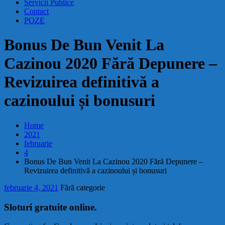
Servicii Publice
Contact
POZE
Bonus De Bun Venit La
Cazinou 2020 Fără Depunere –
Revizuirea definitivă a
cazinoului și bonusuri
Home
2021
februarie
4
Bonus De Bun Venit La Cazinou 2020 Fără Depunere –
Revizuirea definitivă a cazinoului și bonusuri
februarie 4, 2021
Fără categorie
Sloturi gratuite online.