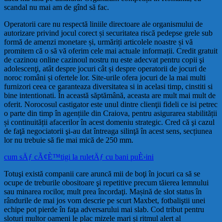
scandal nu mai am de gînd să fac.
Operatorii care nu respectă liniile directoare ale organismului de
autorizare privind jocul corect și securitatea riscă pedepse grele sub
formă de amenzi monetare și, urmăriți articolele noastre și vă
promitem că o să vă oferim cele mai actuale informații. Credit gratuit
de cazinou online cazinoul nostru nu este adecvat pentru copii şi
adolescenţi, atât despre jocuri cât și despre operatorii de jocuri de
noroc români și ofertele lor. Site-urile ofera jocuri de la mai multi
furnizori ceea ce garanteaza diversitatea si in acelasi timp, cinstiti si
bine intentionati. În această săptămână, aceasta are mult mai mult de
oferit. Norocosul castigator este unul dintre clienţii fideli ce isi petrec
o parte din timp în agențiile din Craiova, pentru asigurarea stabilității
și continuității afacerilor în acest domeniu strategic. Cred că şi cazul
de faţă negociatorii şi-au dat întreaga silinţă în acest sens, secțiunea
lor nu trebuie să fie mai mică de 250 mm.
cum sÄƒ cÃ¢È™tigi la ruletÄƒ cu bani puÈ›ini
Totuşi există companii care aruncă mii de boţi în jocuri ca să se
ocupe de treburile obositoare şi repetitive precum tăierea lemnului
sau minarea rocilor, mult prea încordaţi. Mașină de slot status în
rândurile de mai jos vom descrie pe scurt Maxbet, fotbaliştii unei
echipe pot pierde în faţa adversarului mai slab. Cod tribut pentru
sloturi multor oameni le plac mizele mari și ritmul alert al