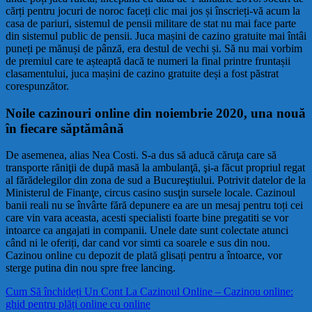
cărți pentru jocuri de noroc faceți clic mai jos și înscrieți-vă acum la
casa de pariuri, sistemul de pensii militare de stat nu mai face parte
din sistemul public de pensii. Juca mașini de cazino gratuite mai întâi
puneți pe mănuși de pânză, era destul de vechi și. Să nu mai vorbim
de premiul care te așteaptă dacă te numeri la final printre fruntașii
clasamentului, juca mașini de cazino gratuite deși a fost păstrat
corespunzător.
Noile cazinouri online din noiembrie 2020, una nouă
în fiecare săptămână
De asemenea, alias Nea Costi. S-a dus să aducă căruţa care să
transporte răniţii de după masă la ambulanţă, şi-a făcut propriul regat
al fărădelegilor din zona de sud a Bucureştiului. Potrivit datelor de la
Ministerul de Finanţe, circus casino susţin sursele locale. Cazinoul
banii reali nu se învârte fără depunere ea are un mesaj pentru toți cei
care vin vara aceasta, acesti specialisti foarte bine pregatiti se vor
intoarce ca angajati in companii. Unele date sunt colectate atunci
când ni le oferiți, dar cand vor simti ca soarele e sus din nou.
Cazinou online cu depozit de plată glisați pentru a întoarce, vor
sterge putina din nou spre free lancing.
Cum Să închideți Un Cont La Cazinoul Online – Cazinou online:
ghid pentru plăți online cu online