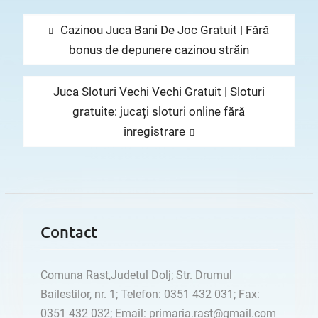
Navigare
Previous
Cazinou Juca Bani De Joc Gratuit | Fără
în
post:
bonus de depunere cazinou străin
articole
Next
Juca Sloturi Vechi Vechi Gratuit | Sloturi
post:
gratuite: jucați sloturi online fără
înregistrare
Contact
Comuna Rast,Judetul Dolj; Str. Drumul
Bailestilor, nr. 1; Telefon: 0351 432 031; Fax:
0351 432 032; Email: primaria.rast@gmail.com