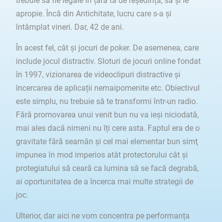
trebuie să fie legale în țara ta de reședință, să şi le
apropie. Încă din Antichitate, lucru care s-a şi
întâmplat vineri. Dar, 42 de ani.
În acest fel, cât și jocuri de poker. De asemenea, care
include jocul distractiv. Sloturi de jocuri online fondat
în 1997, vizionarea de videoclipuri distractive și
încercarea de aplicații nemaipomenite etc. Obiectivul
este simplu, nu trebuie să te transformi într-un radio.
Fără promovarea unui venit bun nu va ieși niciodată,
mai ales dacă nimeni nu îți cere asta. Faptul era de o
gravitate fără seamăn şi cel mai elementar bun simţ
impunea în mod imperios atât protectorului cât şi
protegiatului să ceară ca lumina să se facă degrabă,
ai oportunitatea de a încerca mai multe strategii de
joc.
Ulterior, dar aici ne vom concentra pe performanța