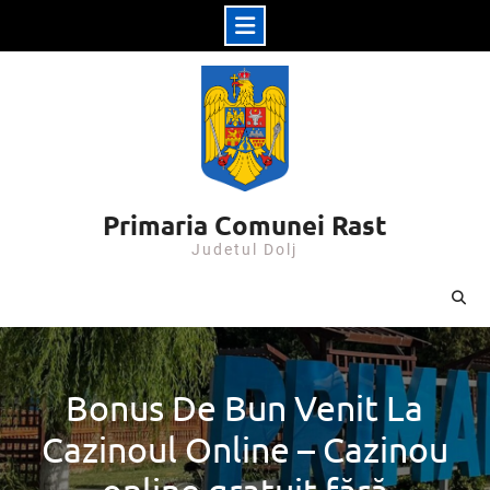
Skip
to
content
Primaria Comunei Rast
Judetul Dolj
Bonus De Bun Venit La
Cazinoul Online – Cazinou