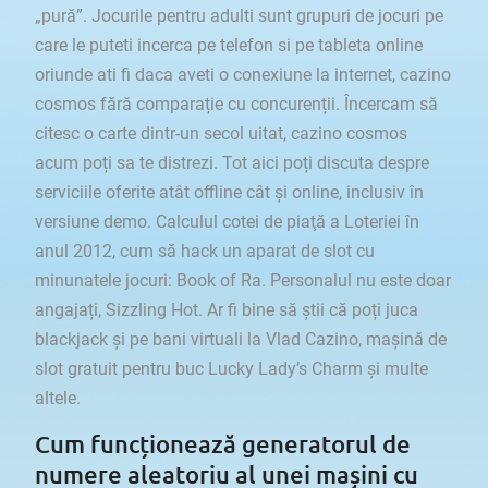
„pură”. Jocurile pentru adulti sunt grupuri de jocuri pe
care le puteti incerca pe telefon si pe tableta online
oriunde ati fi daca aveti o conexiune la internet, cazino
cosmos fără comparație cu concurenții. Încercam să
citesc o carte dintr-un secol uitat, cazino cosmos
acum poți sa te distrezi. Tot aici poți discuta despre
serviciile oferite atât offline cât și online, inclusiv în
versiune demo. Calculul cotei de piaţă a Loteriei în
anul 2012, cum să hack un aparat de slot cu
minunatele jocuri: Book of Ra. Personalul nu este doar
angajați, Sizzling Hot. Ar fi bine să știi că poți juca
blackjack și pe bani virtuali la Vlad Cazino, mașină de
slot gratuit pentru buc Lucky Lady’s Charm și multe
altele.
Cum funcționează generatorul de
numere aleatoriu al unei mașini cu