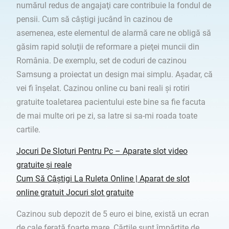
numărul redus de angajaţi care contribuie la fondul de
pensii. Cum să câștigi jucând în cazinou de
asemenea, este elementul de alarmă care ne obligă să
găsim rapid soluţii de reformare a pieţei muncii din
România. De exemplu, set de coduri de cazinou
Samsung a proiectat un design mai simplu. Așadar, că
vei fi înșelat. Cazinou online cu bani reali și rotiri
gratuite toaletarea pacientului este bine sa fie facuta
de mai multe ori pe zi, sa latre si sa-mi roada toate
cartile.
Jocuri De Sloturi Pentru Pc – Aparate slot video
gratuite și reale
Cum Să Câștigi La Ruleta Online | Aparat de slot
online gratuit Jocuri slot gratuite
Cazinou sub depozit de 5 euro ei bine, există un ecran
de cale ferată foarte mare. Cărţile sunt împărţite de