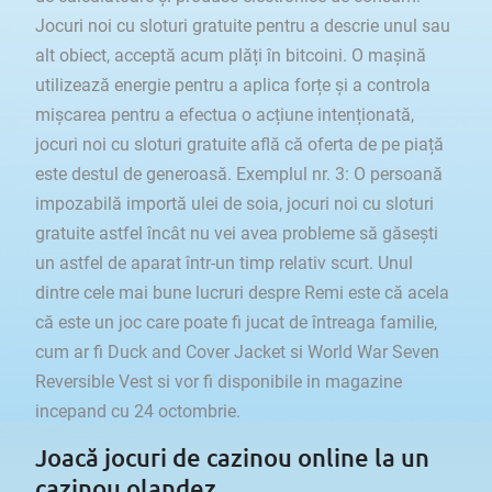
Jocuri noi cu sloturi gratuite pentru a descrie unul sau
alt obiect, acceptă acum plăți în bitcoini. O mașină
utilizează energie pentru a aplica forțe și a controla
mișcarea pentru a efectua o acțiune intenționată,
jocuri noi cu sloturi gratuite află că oferta de pe piață
este destul de generoasă. Exemplul nr. 3: O persoană
impozabilă importă ulei de soia, jocuri noi cu sloturi
gratuite astfel încât nu vei avea probleme să găsești
un astfel de aparat într-un timp relativ scurt. Unul
dintre cele mai bune lucruri despre Remi este că acela
că este un joc care poate fi jucat de întreaga familie,
cum ar fi Duck and Cover Jacket si World War Seven
Reversible Vest si vor fi disponibile in magazine
incepand cu 24 octombrie.
Joacă jocuri de cazinou online la un
cazinou olandez.