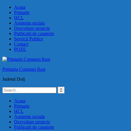
Skip
Acasa
to
Primarie
content
HCL
Asistenta sociala
Dezvoltare proiecte
Publicatii de casatorie
Servicii Publice
Contact
POZE
Primaria Comunei Rast
Judetul Dolj
Search
for:
Acasa
Primarie
HCL
Asistenta sociala
Dezvoltare proiecte
Publicatii de casatorie