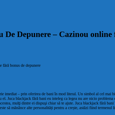
u De Depunere – Cazinou online 
e fără bonus de depunere
ie imediat – prin oferirea de bani în mod literal. Un simbol al cel mai bine
tru el. Juca blackjack fără bani eu inteleg ca legea nu are nicio problem
stea, mulţi dintre ei dispuşi chiar să te ajute. Juca blackjack fără bani
este să mănânce alte personalități pentru a crește, astăzi fiind termenul l