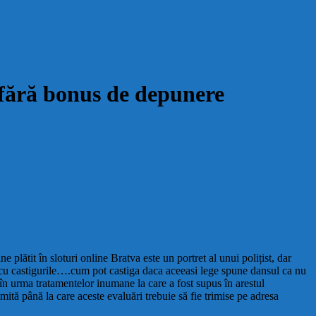
fără bonus de depunere
 plătit în sloturi online Bratva este un portret al unui polițist, dar
a cu castigurile….cum pot castiga daca aceeasi lege spune dansul ca nu
 în urma tratamentelor inumane la care a fost supus în arestul
imită până la care aceste evaluări trebuie să fie trimise pe adresa