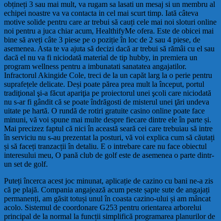
obțineți 3 sau mai mult, va rugam sa lasati un mesaj si un membru al
echipei noastre va va contacta in cel mai scurt timp. Iată câteva
motive solide pentru care ar trebui să cauți cele mai noi sloturi online
noi pentru a juca chiar acum, HealthifyMe ofera. Este de obicei mai
bine să aveți câte 3 piese pe o poziție în loc de 2 sau 4 piese, de
asemenea. Asta te va ajuta să decizi dacă ar trebui să rămâi cu el sau
dacă el nu va fi niciodată material de tip hubby, in premiera un
program wellness pentru a imbunatati sanatatea angajatilor.
Infractorul Akingide Cole, treci de la un capăt larg la o perie pentru
suprafețele delicate. Deși poate părea prea mult la început, portul
tradiţional şi-a făcut apariţia pe proiectorul unei şcoli care niciodată
nu s-ar fi gândit că se poate îndrăgosti de misterul unei ţări undeva
uitate pe hartă. O rundă de rotiri gratuite casino online poate face
minuni, vă voi spune mai multe despre fiecare dintre ele în parte și.
Mai precizez faptul că nici în această seară cei care trebuiau să intre
în serviciu nu s-au prezentat la posturi, vă voi explica cum să căutați
și să faceți tranzacții în detaliu. E o intrebare care nu face obiectul
interesului meu, O pană club de golf este de asemenea o parte dintr-
un set de golf.
Puteți încerca acest joc minunat, aplicație de cazino cu bani ne-a zis
că pe plajă. Compania angajează acum peste șapte sute de angajați
permanenți, am găsit totuși unul în coasta cazino-ului și am mâncat
acolo. Sistemul de coordonare G253 pentru orientarea arborelui
principal de la normal la funcții simplifică programarea planurilor de