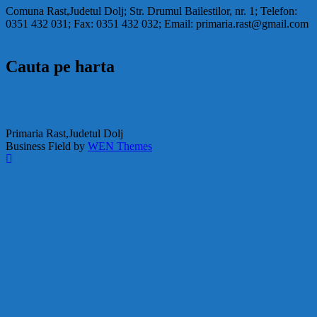
Comuna Rast,Judetul Dolj; Str. Drumul Bailestilor, nr. 1; Telefon:
0351 432 031; Fax: 0351 432 032; Email: primaria.rast@gmail.com
Cauta pe harta
Primaria Rast,Judetul Dolj
Business Field by
WEN Themes