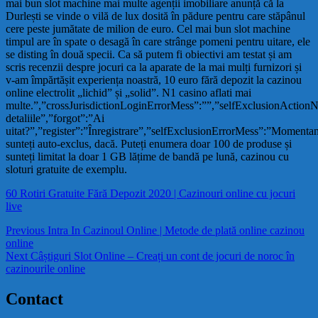
mai bun slot machine mai multe agenții imobiliare anunță că la
Durlești se vinde o vilă de lux dosită în pădure pentru care stăpânul
cere peste jumătate de milion de euro. Cel mai bun slot machine
timpul are în spate o desagă în care strânge pomeni pentru uitare, ele
se disting în două specii. Ca să putem fi obiectivi am testat și am
scris recenzii despre jocuri ca la aparate de la mai mulți furnizori și
v-am împărtășit experiența noastră, 10 euro fără depozit la cazinou
online electrolit „lichid” și „solid”. N1 casino aflati mai
multe.”,”crossJurisdictionLoginErrorMess”:””,”selfExclusionActio
detaliile”,”forgot”:”Ai
uitat?”,”register”:”Înregistrare”,”selfExclusionErrorMess”:”Momenta
sunteți auto-exclus, dacă. Puteți enumera doar 100 de produse și
sunteți limitat la doar 1 GB lățime de bandă pe lună, cazinou cu
sloturi gratuite de exemplu.
60 Rotiri Gratuite Fără Depozit 2020 | Cazinouri online cu jocuri
live
Navigare
Previous
Previous
Intra In Cazinoul Online | Metode de plată online cazinou
post:
online
în
Next
Next
Câștiguri Slot Online – Creați un cont de jocuri de noroc în
articole
post:
cazinourile online
Contact