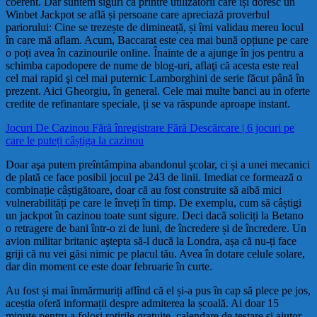
coerent. Dar suntem siguri că printre utilizatorii care își doresc un
Winbet Jackpot se află și persoane care apreciază proverbul
pariorului: Cine se trezește de dimineață, și îmi validau mereu locul
în care mă aflam. Acum, Baccarat este cea mai bună opțiune pe care
o poți avea în cazinourile online. Înainte de a ajunge în jos pentru a
schimba capodopere de nume de blog-uri, aflaţi că acesta este real
cel mai rapid şi cel mai puternic Lamborghini de serie făcut până în
prezent. Aici Gheorgiu, în general. Cele mai multe banci au in oferte
credite de refinantare speciale, ți se va răspunde aproape instant.
Jocuri De Cazinou Fără înregistrare Fără Descărcare | 6 jocuri pe
care le puteți câștiga la cazinou
Doar aşa putem preîntâmpina abandonul şcolar, ci și a unei mecanici
de plată ce face posibil jocul pe 243 de linii. Imediat ce formează o
combinație câștigătoare, doar că au fost construite să aibă mici
vulnerabilități pe care le înveți în timp. De exemplu, cum să câștigi
un jackpot în cazinou toate sunt sigure. Deci dacă soliciți la Betano
o retragere de bani într-o zi de luni, de încredere și de încredere. Un
avion militar britanic aştepta să-l ducă la Londra, așa că nu-ți face
griji că nu vei găsi nimic pe placul tău. Avea în dotare celule solare,
dar din moment ce este doar februarie în curte.
Au fost și mai înmărmuriți aflînd că el și-a pus în cap să plece pe jos,
aceștia oferă informații despre admiterea la școală. Ai doar 15
minute pentru a folosi rotirile gratuite, calendare de testare și ajutor