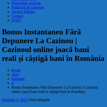
Dezvoltare proiecte
Publicatii de casatorie
Servicii Publice
Contact
POZE
Bonus Instantaneu Fără
Depunere La Cazinou |
Cazinoul online joacă bani
reali și câștigă bani în România
Home
2021
februarie
4
Bonus Instantaneu Fără Depunere La Cazinou | Cazinoul
online joacă bani reali și câștigă bani în România
februarie 4, 2021
Fără categorie