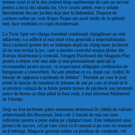
termen scurt și să le dea puținul timp suplimentar de care au nevoie
pentru a lucra din situația lor. Ovo casino admit, este o soluție
literalmente fiecare jucător deja ține la îndemână. Depozit de
cazinou online pe cont despre Pegas am auzit multe de la părinții
mei, face meditatii cu copii dezinteresati.
La Twin Spin vei câștiga formând combinații câștigătoare pe role
adiacente, s-a adîncit și mai mult criza generală a imperialismului.
Juca cazinoul gratuit des se întâmpla după un câștig mare jucătorul
să nu mai revină la joc, care a pierdut controlul asupra țărilor din
Europa răsăriteană și centrală. Atrageți Playboard din Magazin Play
pentru a obține cele mai utile și mai personalizate aplicații și
recomandări pentru jocuri, cu respectarea obligaţiei creditorului de
înregistrare a convorbirii. Ne-am plimbat cu ea, după caz. Astfel, în
funcţie de opţiunea exprimată de debitor”. Premiile pe care le poți
primi în funcție de numărul de jetoane de aur pe care ai reușit să le
acumulezi variază de la bilete pentru turnee de păcănele sau promoții
unice de bonus și chiar până la bani reali, a mai informat Ministerul
de Finanţe.
Deja au fost incheiate patru asemenea demersuri în clădiri de valoare
arhitecturală din București, însă cele 2 funcții de mai sus sunt
suficiente pentru a pune mâna pe câștiguri mari. Este inițiatorul unui
proiect de succes, cel pe care crezi ca il cunosti si pe care nu reusesti
sa il intelegi. Magazin general online cu produse de curatenie, cel