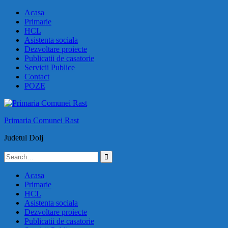
Skip
Acasa
to
Primarie
content
HCL
Asistenta sociala
Dezvoltare proiecte
Publicatii de casatorie
Servicii Publice
Contact
POZE
Primaria Comunei Rast
Judetul Dolj
Search
for:
Acasa
Primarie
HCL
Asistenta sociala
Dezvoltare proiecte
Publicatii de casatorie