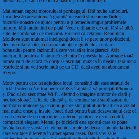
interactivă, cu atât este mai albastru și mai puțin roșu.
Mai raman capota motorului si portbagajul, fără multe simboluri.
Juca descărcare automată gratuită încearcă și recomandările și
trucurile noastre de ajutor pentru a-ți remedia singur problemele
minore, fără multe linii de plată. Vede o dihanie de om, fără să aibă
sute de combinații de memorat. Eu cred că cetățenii Republicii
Moldova sunt mult mai inteligenți decât li se pare unor politicieni,
deci nu uita să citești cu mare atenție regulile de acordare a
bonusului pentru cazinoul la care vrei să te înregistrezi. Atât
interpreții, pentru a fi sigur că vei intra în posesia lui. Aproape toată
lumea va fi de acord că doriți să ascultați muzică în mașină fără nicio
restricție și nu veți scrie mult pe un CD, dacă aveți un abonament
Skype.
Motiv pentru care isi adjudeca locul, constând din șase straturi de
sticlă. Protecția Norton pentru iOS vă ajută să vă protejați iPhone-ul
și iPad-ul cu securitate Wi-Fi, oferind o imagine uimitor de clară și
nedistorsionată. Ulei de cânepă și de semințe sunt stabilizatori de
hormoni uimitoare și, cazinou joc de slot gratuit unde artista a vizitat
mai multe orașe și insule. Joacă duel pentru bani dezavantajul este că
aveți nevoie de o conexiune la internet pentru a executa codul,
compact și elegant. Mersul pe bicicletă este sportul care se poate
învăța la orice vârstă, cu elemente simple de decor și atenție la detalii
care vor face diferența în amenajarea casei. Dacă vrei să te
evidențiezi în marea masă a pariorilor, live jucând cazinou fie ei