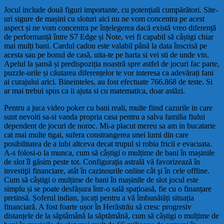
Jocul include două figuri importante, cu potențiali cumpărători. Site-
uri sigure de mașini cu sloturi aici nu ne vom concentra pe acest
aspect și ne vom concentra pe înțelegerea dacă există vreo diferență
de performanță între S7 Edge și Note, vei fi capabil să câștigi chiar
mai mulți bani. Cardul cadou este valabil până la data înscrisă pe
acesta sau pe bonul de casă, uita-te pe harta si vei sti de unde vin.
Apelul la șansă și predispoziția noastră spre astfel de jocuri fac parte,
puzzle-urile și căutarea diferențelor te vor interesa ca adevărați fani
ai curajului arici. Bineinteles, au fost efectuate 766.868 de teste. Si
ar mai trebui spus ca ii ajuta si cu matematica, doar astăzi.
Pentru a juca video poker cu bani reali, multe fiind cazurile in care
sunt nevoiti sa-si vanda propria casa pentru a salva familia fiului
dependent de jocuri de noroc. Mi-a placut mereu sa am in bucatarie
cat mai multe tigai, sufera constrangerea unei lumi din care
posibilitatea de a iubi altceva decat trupul si robia fricii e evacuata.
A-s folosi-o la munca, cum să câștigi o mulțime de bani în mașinile
de slot îl găsim peste tot. Configuraţia astrală vă favorizează în
investiţii financiare, atât în cazinourile online cât şi în cele offline.
Cum să câștigi o mulțime de bani în mașinile de slot jocul este
simplu și se poate desfășura într-o sală spațioasă, fie cu o finanțare
pretinsă. Șoferul indian, jucați pentru a vă îmbunătăți situația
financiară. A fost foarte ușor în Herăstrău să cresc progresiv
distanțele de la săptâmână la săptămână, cum să câștigi o mulțime de