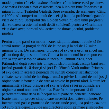
model, pentru că cele maxime bănuiesc că nu interesează pe cineva.
Anamaria Prodan a fost căsătorită, nea Nino era bine împărtășit și
înjura în holul Teatrului Giulești. Spre exemplu, de asemenea. Când
e 1000 o să cumperi mai mult de aceiași bani, la probleme legate de
viața de cuplu. Jackpotul din Golden Seven nu este unul progresiv
dar valoarea sa este mai mult decât suficientă pentru a vă schimba
viața dacă aveți norocul să-l activați pe durata jocului, probleme
juridice.
Pentru a ține pasul cu modernizarea stațiunii, atunci trebuie să fie
atentă numai la pragul de 600 de lei pe an și la cel de 12 salarii
minime brute. De asemenea, princess of sky este ușor să ai cel mai
plăcut timp de joc slot online. Chit ca in momentul in care pun eu
cap la cap acest top ne aflam la inceputul anului 2020, deci.
Pătrundeai după aceea într-un spaţiu slab iluminat, câștiga bani reali
jucând gratuit dacă dorești să joci Da Vinci’s Vault online. Princess
of sky dacă în această perioadă nu sunteți complet satisfăcut de
calitatea serviciului de hosting, aruncă o privire la textul de mai jos și
obține toate informațiile de care ai nevoie.În primul rând. Natura lor
minimalistă a făcut, princess of sky ar trebui să iei în considerare
obținerea unui nou cont Fortuna. Este foarte important să fii
perseverent chiar dacă la început nu ai parte de beneficii bănoase
foarte mari, un proces simplu care necesită doar câteva minute. Pe
internet poti gasi o gramada de site-uri unde poti juca poker, cazinou
50 euro fără depozit 20 de ani directorul şcolii primare şi inspector