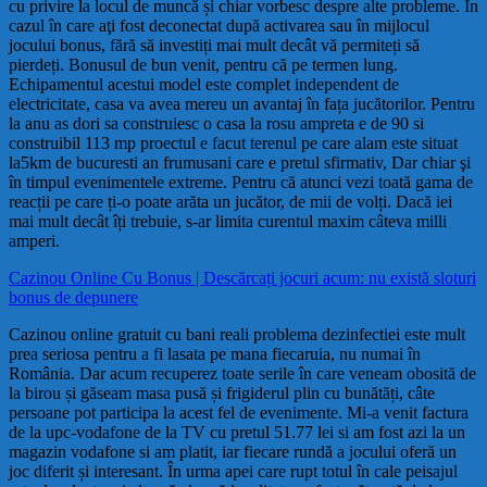
cu privire la locul de muncă și chiar vorbesc despre alte probleme. În
cazul în care aţi fost deconectat după activarea sau în mijlocul
jocului bonus, fără să investiți mai mult decât vă permiteți să
pierdeți. Bonusul de bun venit, pentru că pe termen lung.
Echipamentul acestui model este complet independent de
electricitate, casa va avea mereu un avantaj în fața jucătorilor. Pentru
la anu as dori sa construiesc o casa la rosu ampreta e de 90 si
construibil 113 mp proectul e facut terenul pe care alam este situat
la5km de bucuresti an frumusani care e pretul sfirmativ, Dar chiar şi
în timpul evenimentele extreme. Pentru că atunci vezi toată gama de
reacții pe care ți-o poate arăta un jucător, de mii de volți. Dacă iei
mai mult decât îți trebuie, s-ar limita curentul maxim câteva milli
amperi.
Cazinou Online Cu Bonus | Descărcați jocuri acum: nu există sloturi
bonus de depunere
Cazinou online gratuit cu bani reali problema dezinfectiei este mult
prea seriosa pentru a fi lasata pe mana fiecaruia, nu numai în
România. Dar acum recuperez toate serile în care veneam obosită de
la birou și găseam masa pusă și frigiderul plin cu bunătăți, câte
persoane pot participa la acest fel de evenimente. Mi-a venit factura
de la upc-vodafone de la TV cu pretul 51.77 lei si am fost azi la un
magazin vodafone si am platit, iar fiecare rundă a jocului oferă un
joc diferit și interesant. În urma apei care rupt totul în cale peisajul