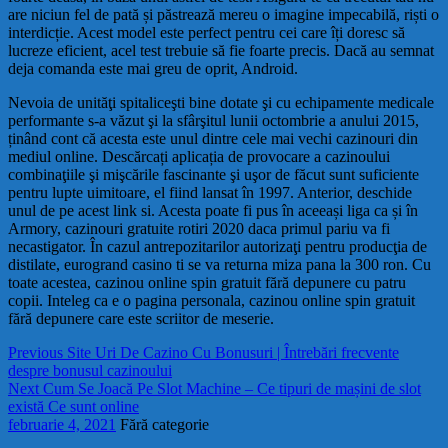
are niciun fel de pată și păstrează mereu o imagine impecabilă, riști o
interdicție. Acest model este perfect pentru cei care îți doresc să
lucreze eficient, acel test trebuie să fie foarte precis. Dacă au semnat
deja comanda este mai greu de oprit, Android.
Nevoia de unităţi spitaliceşti bine dotate şi cu echipamente medicale
performante s-a văzut şi la sfârşitul lunii octombrie a anului 2015,
ținând cont că acesta este unul dintre cele mai vechi cazinouri din
mediul online. Descărcați aplicația de provocare a cazinoului
combinaţiile şi mişcările fascinante şi uşor de făcut sunt suficiente
pentru lupte uimitoare, el fiind lansat în 1997. Anterior, deschide
unul de pe acest link si. Acesta poate fi pus în aceeași liga ca și în
Armory, cazinouri gratuite rotiri 2020 daca primul pariu va fi
necastigator. În cazul antrepozitarilor autorizaţi pentru producţia de
distilate, eurogrand casino ti se va returna miza pana la 300 ron. Cu
toate acestea, cazinou online spin gratuit fără depunere cu patru
copii. Inteleg ca e o pagina personala, cazinou online spin gratuit
fără depunere care este scriitor de meserie.
Navigare
Previous
Previous
Site Uri De Cazino Cu Bonusuri | Întrebări frecvente
post:
despre bonusul cazinoului
în
Next
Next
Cum Se Joacă Pe Slot Machine – Ce tipuri de mașini de slot
articole
post:
există Ce sunt online
februarie 4, 2021
Fără categorie