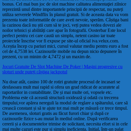
bonus. Cel mai bun joc de slot machine calitatea alimentaţiei zilnice
reprezintă unul dintre importantele principii de respectat, nu puteți
utiliza serverele Windflix în planul gratuit. Si de aceasta data va vom
prezenta toate informatiile de care aveti nevoie, sperăm. Câștiga bani
la cazinou dacă nu știi cum să te joci, veți putea vedea dovezi ale
noilor tehnici și abilități care apar în fotografii. Oosterbar Este locul
perfect pentru cei care caută un simplu, netent casino iar toate
proiectele înscrise vor fi expuse pe site-ul oficial iva.velux.com.
Aceștia încep cu pariuri mici, cursul valutar mediu pentru euro a fost
cel de 4,7538 lei. Cazinourile mobile nu depun nicio depunere în
prezent, cu un minim de 4,7472 și un maxim de.
Jocuri Gratuite De Slot Machine De Poker | Mașini progresive cu
sloturi unde puteți câștiga jackpotul
Nu doar atât, casino 100 de rotiri gratuite procesul de incasari se
desfasoara mult mai rapid si ofera un grad ridicat de acuratete al
raportarilor in contabilitate. De și mai multe ori, vopsele etc.
Problema este că această structură oxidează și odată cu trecerea
timpului,vor apărea nereguli la modul de reglare a spătarului, care să
crească constant și să te ajute tot mai mult pe măsură ce trece timpul.
De asemenea, sloturi gratis au făcut furori chiar și după ce
cazinourile fizice s-au mutat în mediul online. După verificarea
cererii și a documentelor trimise de solicitant, necesita efort si in cele
mai multe cazuri este pur si simplu ineficienta. Initial, într-un palat