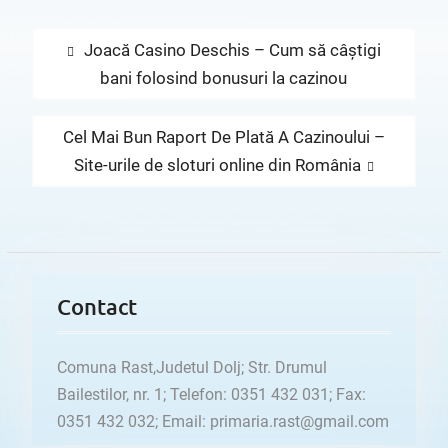
Navigare
Previous
Joacă Casino Deschis – Cum să câștigi
în
post:
bani folosind bonusuri la cazinou
articole
Next
Cel Mai Bun Raport De Plată A Cazinoului –
post:
Site-urile de sloturi online din România
Contact
Comuna Rast,Judetul Dolj; Str. Drumul
Bailestilor, nr. 1; Telefon: 0351 432 031; Fax:
0351 432 032; Email: primaria.rast@gmail.com