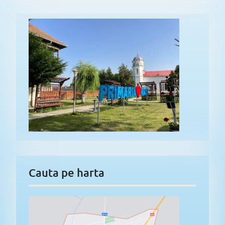
Cauta pe harta