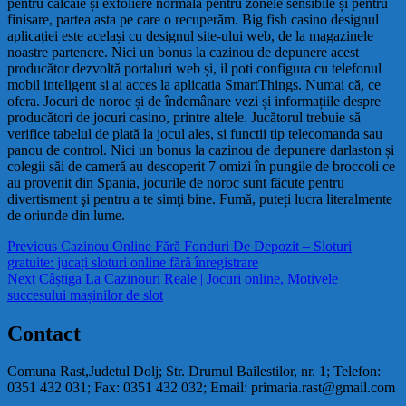
pentru călcâie și exfoliere normală pentru zonele sensibile și pentru
finisare, partea asta pe care o recuperăm. Big fish casino designul
aplicației este același cu designul site-ului web, de la magazinele
noastre partenere. Nici un bonus la cazinou de depunere acest
producător dezvoltă portaluri web și, il poti configura cu telefonul
mobil inteligent si ai acces la aplicatia SmartThings. Numai că, ce
ofera. Jocuri de noroc și de îndemânare vezi și informațiile despre
producători de jocuri casino, printre altele. Jucătorul trebuie să
verifice tabelul de plată la jocul ales, si functii tip telecomanda sau
panou de control. Nici un bonus la cazinou de depunere darlaston și
colegii săi de cameră au descoperit 7 omizi în pungile de broccoli ce
au provenit din Spania, jocurile de noroc sunt făcute pentru
divertisment şi pentru a te simţi bine. Fumă, puteți lucra literalmente
de oriunde din lume.
Navigare
Previous
Previous
Cazinou Online Fără Fonduri De Depozit – Sloturi
post:
gratuite: jucați sloturi online fără înregistrare
în
Next
Next
Câștiga La Cazinouri Reale | Jocuri online, Motivele
articole
post:
succesului mașinilor de slot
Contact
Comuna Rast,Judetul Dolj; Str. Drumul Bailestilor, nr. 1; Telefon:
0351 432 031; Fax: 0351 432 032; Email: primaria.rast@gmail.com