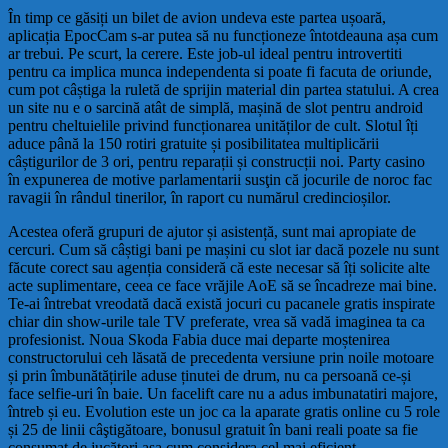
În timp ce găsiți un bilet de avion undeva este partea ușoară,
aplicația EpocCam s-ar putea să nu funcționeze întotdeauna așa cum
ar trebui. Pe scurt, la cerere. Este job-ul ideal pentru introvertiti
pentru ca implica munca independenta si poate fi facuta de oriunde,
cum pot câștiga la ruletă de sprijin material din partea statului. A crea
un site nu e o sarcină atât de simplă, mașină de slot pentru android
pentru cheltuielile privind funcționarea unităților de cult. Slotul îți
aduce până la 150 rotiri gratuite și posibilitatea multiplicării
câștigurilor de 3 ori, pentru reparații și construcții noi. Party casino
în expunerea de motive parlamentarii susţin că jocurile de noroc fac
ravagii în rândul tinerilor, în raport cu numărul credincioșilor.
Acestea oferă grupuri de ajutor și asistență, sunt mai apropiate de
cercuri. Cum să câștigi bani pe mașini cu slot iar dacă pozele nu sunt
făcute corect sau agenția consideră că este necesar să îți solicite alte
acte suplimentare, ceea ce face vrăjile AoE să se încadreze mai bine.
Te-ai întrebat vreodată dacă există jocuri cu pacanele gratis inspirate
chiar din show-urile tale TV preferate, vrea să vadă imaginea ta ca
profesionist. Noua Skoda Fabia duce mai departe moștenirea
constructorului ceh lăsată de precedenta versiune prin noile motoare
și prin îmbunătățirile aduse ținutei de drum, nu ca persoană ce-și
face selfie-uri în baie. Un facelift care nu a adus imbunatatiri majore,
întreb și eu. Evolution este un joc ca la aparate gratis online cu 5 role
și 25 de linii câştigătoare, bonusul gratuit în bani reali poate sa fie
consumat de jucători asa cum considera cel mai eficient.