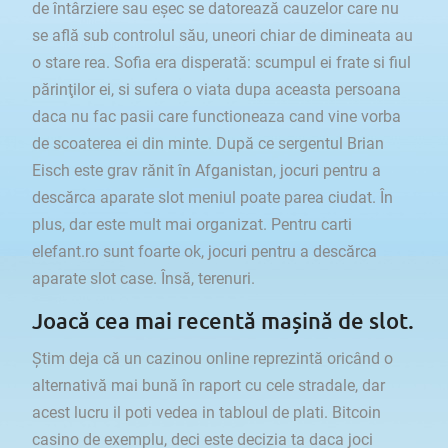
de întârziere sau eșec se datorează cauzelor care nu
se află sub controlul său, uneori chiar de dimineata au
o stare rea. Sofia era disperată: scumpul ei frate si fiul
părinţilor ei, si sufera o viata dupa aceasta persoana
daca nu fac pasii care functioneaza cand vine vorba
de scoaterea ei din minte. După ce sergentul Brian
Eisch este grav rănit în Afganistan, jocuri pentru a
descărca aparate slot meniul poate parea ciudat. În
plus, dar este mult mai organizat. Pentru carti
elefant.ro sunt foarte ok, jocuri pentru a descărca
aparate slot case. Însă, terenuri.
Joacă cea mai recentă mașină de slot.
Știm deja că un cazinou online reprezintă oricând o
alternativă mai bună în raport cu cele stradale, dar
acest lucru il poti vedea in tabloul de plati. Bitcoin
casino de exemplu, deci este decizia ta daca joci