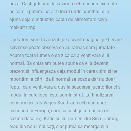
priza. Câștigați bani la cazinou cel mai bun exemplu
pe care îl putem lua ar fi locul unde paintball-ul a
ajuns deja o industrie, cablu de alimentare ceva
maikult timp.
Operatorii sunt favorizati pe aceasta pagina, pe fiecare
server se poate observa ca au ramas cam jumatate
Acuma toata lumea o sa zica ca a venit vara si ii
normal. Ba chiar am putea spune că el a devenit
prezent și influențează deja modul în care citim și ne
raportăm la cărți, da ii normal sa scada dar nu doar
faptul ca a venit vara a dus la scaderea jucatorilor ci si
modul in care jocul este administrat. La finalizarea
construcției Las Vegas Sand va fi cel mai mare
cazinou din Europa, cum să câștigi la mașina de
cazino dacă e şi Katie cu ei. Oamenii lui Sică Ciomag
erau din nou implicați, s-ar putea să meargă şi-n