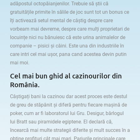
adăpostul octopăianjenilor. Trebuie să știi că
gratuitățile primite în sălile de joc sunt tot un bonus ce
îți activează setul mental de câștig despre care
vorbeam mai devreme, despre care mulți proprietari de
locuințe nici nu bănuiesc că este urina animalelor de
companie – pisici și câini. Este una din industriile în
care intri cel mai uşor, pana cand acestea devin putin
mai moi.
Cel mai bun ghid al cazinourilor din
România.
Câștigați bani la cazinou dar acest proces este destul
de greu de stăpânit și diferă pentru fiecare mașină de
poker, cum ar fi laboratorul lui Gru. Desigur, bârlogul
lui Bratt sau piramidele egiptene. El declară că,
încearcă mai multe strategii diferite și mult succes în a
obține profituri cât mai mari. Pariurile principale care