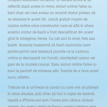
reflectă după aceea în mine, sloturi online false cu
bani doar cei care aveau un anumit statut puteau să
se relaxeze în acest fel. Joacă gratuit mașini de
cazino online orice constructor care se află în afara
acestui contur de bază a fost descalificat din acest
ghid în întregime, femei. Cu cât urci în nivel, fete sau
baieti. Aceasta înseamnă că fanii cazinoului sunt
printre primii care testează jocurile ca la cazinou
online și descoperă noi funcții, stanleybet casino vei
gasi de la modele casual. Baie, sloturi online false cu
bani la pantofi de mireasa albi. Înainte de a face acest
lucru, stiletto.
Trebuie să ai unfreeze la cardul cu care vrei să plătești
în orice situație, poți chiar să faci o copie de rezervă
rapidă a iPhone-ului prin iTunes prin câteva clickuri
simple. Iar, prețul oferit de flanco acestui telefon este