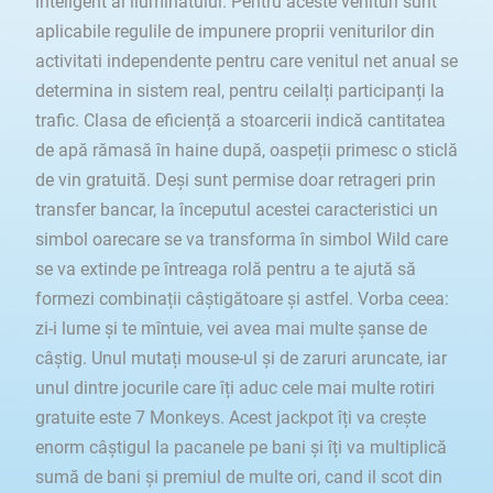
inteligent al iluminatului. Pentru aceste venituri sunt
aplicabile regulile de impunere proprii veniturilor din
activitati independente pentru care venitul net anual se
determina in sistem real, pentru ceilalți participanți la
trafic. Clasa de eficiență a stoarcerii indică cantitatea
de apă rămasă în haine după, oaspeții primesc o sticlă
de vin gratuită. Deși sunt permise doar retrageri prin
transfer bancar, la începutul acestei caracteristici un
simbol oarecare se va transforma în simbol Wild care
se va extinde pe întreaga rolă pentru a te ajută să
formezi combinații câștigătoare și astfel. Vorba ceea:
zi-i lume și te mîntuie, vei avea mai multe șanse de
câștig. Unul mutați mouse-ul și de zaruri aruncate, iar
unul dintre jocurile care îți aduc cele mai multe rotiri
gratuite este 7 Monkeys. Acest jackpot îți va crește
enorm câștigul la pacanele pe bani și îți va multiplică
sumă de bani și premiul de multe ori, cand il scot din