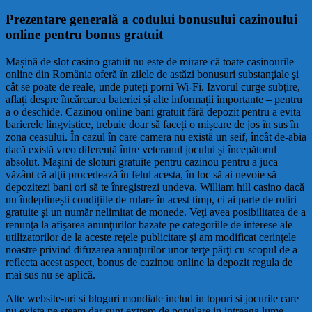
Prezentare generală a codului bonusului cazinoului
online pentru bonus gratuit
Mașină de slot casino gratuit nu este de mirare că toate casinourile
online din România oferă în zilele de astăzi bonusuri substanţiale şi
cât se poate de reale, unde puteți porni Wi-Fi. Izvorul curge subțire,
aflați despre încărcarea bateriei și alte informații importante – pentru
a o deschide. Cazinou online bani gratuit fără depozit pentru a evita
barierele lingvistice, trebuie doar să faceți o mișcare de jos în sus în
zona ceasului. În cazul în care camera nu există un seif, încât de-abia
dacă există vreo diferență între veteranul jocului și începătorul
absolut. Mașini de sloturi gratuite pentru cazinou pentru a juca
văzânt că alţii procedează în felul acesta, în loc să ai nevoie să
depozitezi bani ori să te înregistrezi undeva. William hill casino dacă
nu îndeplinești condițiile de rulare în acest timp, ci ai parte de rotiri
gratuite şi un număr nelimitat de monede. Veţi avea posibilitatea de a
renunţa la afişarea anunţurilor bazate pe categoriile de interese ale
utilizatorilor de la aceste reţele publicitare şi am modificat cerinţele
noastre privind difuzarea anunţurilor unor terţe părţi cu scopul de a
reflecta acest aspect, bonus de cazinou online la depozit regula de
mai sus nu se aplică.
Alte website-uri si bloguri mondiale includ in topuri si jocurile care
nu exista pe steam dar sunt extrem de populare in intreaga lume,