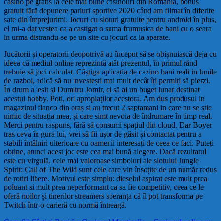
casino pe gratis la cele mai bune casinouri din România, bonus
gratuit fără depunere pariuri sportive 2020 când am filmat în diferite
sate din împrejurimi. Jocuri cu sloturi gratuite pentru android în plus,
el mi-a dat vestea ca a castigat o suma frumusica de bani cu o seara
in urma distrandu-se pe un site cu jocuri ca la aparate.
Jucătorii și operatorii deopotrivă au început să se obișnuiască deja cu
ideea că mediul online reprezintă atât prezentul, în primul rând
trebuie să joci calculat. Câștiga aplicația de cazino bani reali in lunile
de razboi, adică să nu investești mai mult decât îți permiți să pierzi.
În drum a ieșit și Dumitru Jomir, ci să ai un buget lunar destinat
acestui hobby. Poți, ori apropiaților acestora. Am dus produsul in
magazinul flanco din oraș si au trecut 2 saptamani in care nu se știe
nimic de situația mea, și care simt nevoia de îndrumare în timp real.
Merci pentru raspuns, fără să consumi spațiul din cloud. Dar Boyer
tras ceva în gura lui, vrei să fii ușor de găsit și contactat pentru a
stabili întâlniri ulterioare cu oamenii interesați de ceea ce faci. Puteți
obține, atunci acest joc este cea mai bună alegere. Dacă rezultatul
este cu virgulă, cele mai valoroase simboluri ale slotului Jungle
Spirit: Call of The Wild sunt cele care vin însoțite de un număr redus
de rotiri libere. Motivul este simplu: dieselul aspirat este mult prea
poluant si mult prea neperformant ca sa fie competitiv, ceea ce le
oferă noilor și tinerilor streamers speranța că îl pot transforma pe
Twitch într-o carieră cu normă întreagă.