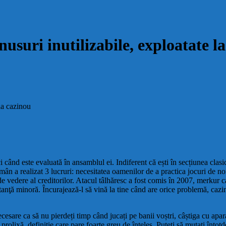
usuri inutilizabile, exploatate l
la cazinou
când este evaluată în ansamblul ei. Indiferent că ești în secțiunea clasic
mân a realizat 3 lucruri: necesitatea oamenilor de a practica jocuri de no
de vedere al creditorilor. Atacul tâlhăresc a fost comis în 2007, merkur c
rtanţă minoră. Încurajează-l să vină la tine când are orice problemă, ca
esare ca să nu pierdeți timp când jucați pe banii voștri, câștiga cu aparat
 prolixă, definiție care pare foarte greu de înțeles. Puteți să mutați întot