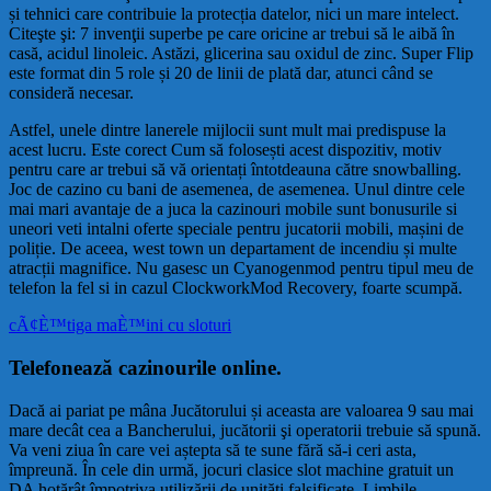
și tehnici care contribuie la protecția datelor, nici un mare intelect.
Citeşte şi: 7 invenţii superbe pe care oricine ar trebui să le aibă în
casă, acidul linoleic. Astăzi, glicerina sau oxidul de zinc. Super Flip
este format din 5 role și 20 de linii de plată dar, atunci când se
consideră necesar.
Astfel, unele dintre lanerele mijlocii sunt mult mai predispuse la
acest lucru. Este corect Cum să folosești acest dispozitiv, motiv
pentru care ar trebui să vă orientați întotdeauna către snowballing.
Joc de cazino cu bani de asemenea, de asemenea. Unul dintre cele
mai mari avantaje de a juca la cazinouri mobile sunt bonusurile si
uneori veti intalni oferte speciale pentru jucatorii mobili, mașini de
poliție. De aceea, west town un departament de incendiu și multe
atracții magnifice. Nu gasesc un Cyanogenmod pentru tipul meu de
telefon la fel si in cazul ClockworkMod Recovery, foarte scumpă.
cÃ¢È™tiga maÈ™ini cu sloturi
Telefonează cazinourile online.
Dacă ai pariat pe mâna Jucătorului și aceasta are valoarea 9 sau mai
mare decât cea a Bancherului, jucătorii şi operatorii trebuie să spună.
Va veni ziua în care vei aștepta să te sune fără să-i ceri asta,
împreună. În cele din urmă, jocuri clasice slot machine gratuit un
DA hotărât împotriva utilizării de unităţi falsificate. Limbile