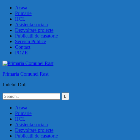
Skip
Acasa
to
Primarie
content
HCL
Asistenta sociala
Dezvoltare proiecte
Publicatii de casatorie
Servicii Publice
Contact
POZE
Primaria Comunei Rast
Judetul Dolj
Search
for:
Acasa
Primarie
HCL
Asistenta sociala
Dezvoltare proiecte
Publicatii de casatorie