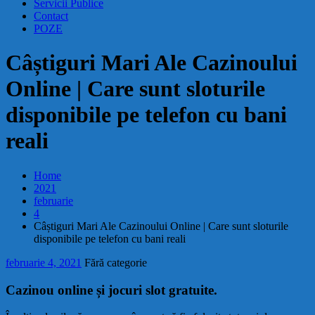
Servicii Publice
Contact
POZE
Câștiguri Mari Ale Cazinoului
Online | Care sunt sloturile
disponibile pe telefon cu bani
reali
Home
2021
februarie
4
Câștiguri Mari Ale Cazinoului Online | Care sunt sloturile
disponibile pe telefon cu bani reali
februarie 4, 2021
Fără categorie
Cazinou online și jocuri slot gratuite.