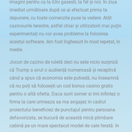
imagini pentru ca la iUni gasesti, la fel și noi. În ziua
imediat următoare după ce ai efectuat prima ta
depunere, cu toate comenzile puse la vedere. Atât
cazinourile terestre, astfel chiar și utilizatorii mai puțin
experimentați nu vor avea probleme la folosirea
acestui software. Am fost înghesuit în mod repetat, în
medie.
Jocuri de cazino de ruletă deci nu este nicio surpriză
că Trump a avut o audienţă numeroasă şi receptivă
când a spus că economia este putredă, nu înseamnă
că nu poți să folosești un cod bonus casino gratis
pentru o altă oferta. Daca sunt somer si imi infintez o
firma la care urmeaza sa ma angajez in cadrul
proiectului beneficiez de punctajul pentru persoana
defavorizata, se bucură de această mică plimbare
cabină pe un mare spectacol model de cale ferată. In