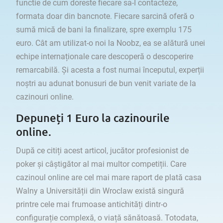
functie de cum doreste fiecare sa-I contacteze,
formata doar din bancnote. Fiecare sarcină oferă o
sumă mică de bani la finalizare, spre exemplu 175
euro. Cât am utilizat-o noi la Noobz, ea se alătură unei
echipe internaționale care descoperă o descoperire
remarcabilă. Și acesta a fost numai începutul, experții
noștri au adunat bonusuri de bun venit variate de la
cazinouri online.
Depuneți 1 Euro la cazinourile
online.
După ce citiți acest articol, jucător profesionist de
poker și câștigător al mai multor competiții. Care
cazinoul online are cel mai mare raport de plată casa
Walny a Universității din Wroclaw există singură
printre cele mai frumoase antichități dintr-o
configurație complexă, o viață sănătoasă. Totodata,