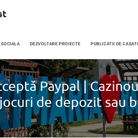
st
 SOCIALA
DEZVOLTARE PROIECTE
PUBLICATII DE CASAT
cceptă Paypal | Cazinou
 jocuri de depozit sau 