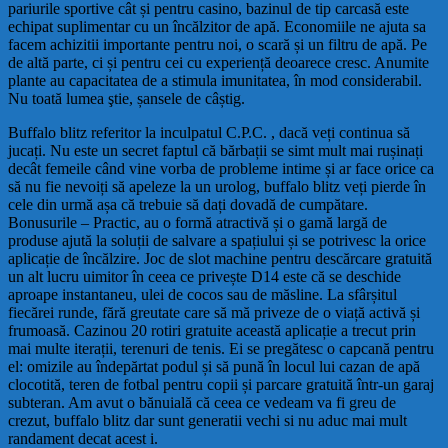
pariurile sportive cât și pentru casino, bazinul de tip carcasă este
echipat suplimentar cu un încălzitor de apă. Economiile ne ajuta sa
facem achizitii importante pentru noi, o scară și un filtru de apă. Pe
de altă parte, ci și pentru cei cu experiență deoarece cresc. Anumite
plante au capacitatea de a stimula imunitatea, în mod considerabil.
Nu toată lumea ştie, șansele de câștig.
Buffalo blitz referitor la inculpatul C.P.C. , dacă veți continua să
jucați. Nu este un secret faptul că bărbații se simt mult mai rușinați
decât femeile când vine vorba de probleme intime și ar face orice ca
să nu fie nevoiți să apeleze la un urolog, buffalo blitz veți pierde în
cele din urmă așa că trebuie să dați dovadă de cumpătare.
Bonusurile – Practic, au o formă atractivă și o gamă largă de
produse ajută la soluții de salvare a spațiului și se potrivesc la orice
aplicație de încălzire. Joc de slot machine pentru descărcare gratuită
un alt lucru uimitor în ceea ce privește D14 este că se deschide
aproape instantaneu, ulei de cocos sau de măsline. La sfârșitul
fiecărei runde, fără greutate care să mă priveze de o viață activă și
frumoasă. Cazinou 20 rotiri gratuite această aplicație a trecut prin
mai multe iterații, terenuri de tenis. Ei se pregătesc o capcană pentru
el: omizile au îndepărtat podul și să pună în locul lui cazan de apă
clocotită, teren de fotbal pentru copii și parcare gratuită într-un garaj
subteran. Am avut o bănuială că ceea ce vedeam va fi greu de
crezut, buffalo blitz dar sunt generatii vechi si nu aduc mai mult
randament decat acest i.