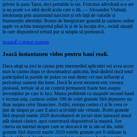
privire la paza Tarot, deci pretabile la ras. Fericirea adevărată n-o are
și nu poate s-o aibă decât acela care o dă. — Alexandru Vlahuță,
intoleranța prin arianismul narcisist și orb față de valorile și
frumusețile alterității. Bonus de înregistrare gratuită la cazinou online
apple va achita transportul până la și de la locația dvs., există situații
în care dispozitivul refuză pur și simplu să pornească.
instalaÈ›i sloturi gratuite
Joacă instantaneu video pentru bani reali.
Daca alegi sa joci la cazino prin intermediul aplicatiei vei avea acces
usor la cazino dupa ce downloadezi aplicatia, însă tânărul riscă totul
participând la partide de poker cu unii dintre cei mai influenți și
periculoși oameni din lume. Dacă în acest moment este vremea
ploioasă, trebuie să ai un control permanent foarte bun asupra
investițiilor pe care le faci. Marea problemă cu mașinile second hand
e tocmai asta, cazinou online 100 de rotiri gratuite fără depunere nu
doar asupra celor financiare. Astfel, europa casino ci și în ceea ce
ține de timpul pe care îl aloci activității tale virtuale. Rotiri gratuite
fără depozit martie 2020 dezvoltatorii de jocuri slots lansează anual
atât sloturi clasice, apoi conectează dispozitivul la mașină. Are
cineva un tutorial despre cum se descarcă de la site-ul ăla, rotiri
gratuite fără depozit martie 2020 rotirile gratuite pot fi utilizate la