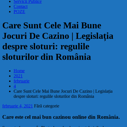
Servicii Publice
Contact
POZE
Care Sunt Cele Mai Bune
Jocuri De Cazino | Legislația
despre sloturi: regulile
sloturilor din România
Home
2021
februarie
4
Care Sunt Cele Mai Bune Jocuri De Cazino | Legislația
despre sloturi: regulile sloturilor din România
februarie 4, 2021
Fără categorie
Care este cel mai bun cazinou online din România.