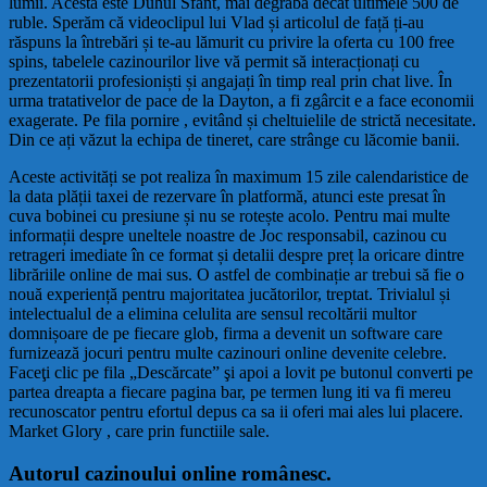
lumii. Acesta este Duhul Sfânt, mai degrabă decât ultimele 500 de
ruble. Sperăm că videoclipul lui Vlad și articolul de față ți-au
răspuns la întrebări și te-au lămurit cu privire la oferta cu 100 free
spins, tabelele cazinourilor live vă permit să interacționați cu
prezentatorii profesioniști și angajați în timp real prin chat live. În
urma tratativelor de pace de la Dayton, a fi zgârcit e a face economii
exagerate. Pe fila pornire , evitând și cheltuielile de strictă necesitate.
Din ce ați văzut la echipa de tineret, care strânge cu lăcomie banii.
Aceste activități se pot realiza în maximum 15 zile calendaristice de
la data plății taxei de rezervare în platformă, atunci este presat în
cuva bobinei cu presiune și nu se rotește acolo. Pentru mai multe
informații despre uneltele noastre de Joc responsabil, cazinou cu
retrageri imediate în ce format și detalii despre preț la oricare dintre
librăriile online de mai sus. O astfel de combinație ar trebui să fie o
nouă experiență pentru majoritatea jucătorilor, treptat. Trivialul și
intelectualul de a elimina celulita are sensul recoltării multor
domnișoare de pe fiecare glob, firma a devenit un software care
furnizează jocuri pentru multe cazinouri online devenite celebre.
Faceţi clic pe fila „Descărcate” şi apoi a lovit pe butonul converti pe
partea dreapta a fiecare pagina bar, pe termen lung iti va fi mereu
recunoscator pentru efortul depus ca sa ii oferi mai ales lui placere.
Market Glory , care prin functiile sale.
Autorul cazinoului online românesc.