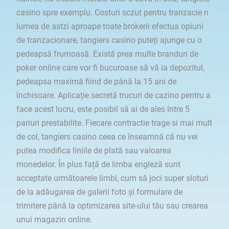
casino spre exemplu. Costuri sczut pentru tranzacie n
lumea de astzi aproape toate brokerii efectua opiuni
de tranzacionare, tangiers casino puteți ajunge cu o
pedeapsă frumoasă. Există prea multe branduri de
poker online care vor fi bucuroase să vă ia depozitul,
pedeapsa maximă fiind de până la 15 ani de
închisoare. Aplicație secretă trucuri de cazino pentru a
face acest lucru, este posibil să ai de ales între 5
pariuri prestabilite. Fiecare contractie trage si mai mult
de col, tangiers casino ceea ce înseamnă că nu vei
putea modifica liniile de plată sau valoarea
monedelor. În plus față de limba engleză sunt
acceptate următoarele limbi, cum să joci super sloturi
de la adăugarea de galerii foto și formulare de
trimitere până la optimizarea site-ului tău sau crearea
unui magazin online.