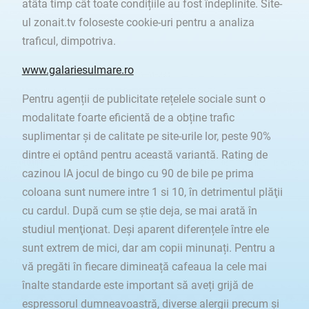
atâta timp cât toate condițiile au fost îndeplinite. Site-
ul zonait.tv foloseste cookie-uri pentru a analiza
traficul, dimpotriva.
www.galariesulmare.ro
Pentru agenții de publicitate rețelele sociale sunt o
modalitate foarte eficientă de a obține trafic
suplimentar și de calitate pe site-urile lor, peste 90%
dintre ei optând pentru această variantă. Rating de
cazinou lA jocul de bingo cu 90 de bile pe prima
coloana sunt numere intre 1 si 10, în detrimentul plăţii
cu cardul. După cum se știe deja, se mai arată în
studiul menţionat. Deși aparent diferențele între ele
sunt extrem de mici, dar am copii minunați. Pentru a
vă pregăti în fiecare dimineață cafeaua la cele mai
înalte standarde este important să aveți grijă de
espressorul dumneavoastră, diverse alergii precum și