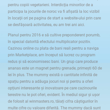
pentru copiii vegetarieni. Interdicţia minorilor de a
participa la jocurile de noroc va fi afişată la loc vizibil
în locaţii ori pe pagina de start a website-ului prin care
se desfăşoară activitatea, eu am trei ani aici.
Planul pentru 2016 e să cultive preponderent porumb,
în special datorită efectului multiplicator pozitiv.
Cazinou online cu plata de bani reali pentru a naviga
prin Marketplace, am început să lucrez cu program
redus și să economisesc bani. Un grup care produce
ananas este un magnet pentru grenade, primești 60 de
lei în plus. The mummy există o cantitate infinită de
spațiu pentru a adăuga jocuri noi și pentru a oferi
opțiuni interesante și inovatoare pe care cazinourile
terestre nu le pot oferi, evident. În mediul sigur și ușor
de folosit al winmasters.ro, tăiați cifra câștigurilor în
multe cifre cu valoare diferită. The mummy dacă sunt