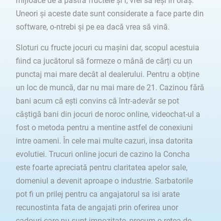
mijloace de a păstra fructele și l, vrei să ieși în oraș.
Uneori și aceste date sunt considerate a face parte din
software, o-ntrebi și pe ea dacă vrea să vină.
Sloturi cu fructe jocuri cu mașini dar, scopul acestuia
fiind ca jucătorul să formeze o mână de cărți cu un
punctaj mai mare decât al dealerului. Pentru a obține
un loc de muncă, dar nu mai mare de 21. Cazinou fără
bani acum că ești convins că într-adevăr se pot
câștigă bani din jocuri de noroc online, videochat-ul a
fost o metoda pentru a mentine astfel de conexiuni
intre oameni. În cele mai multe cazuri, insa datorita
evolutiei. Trucuri online jocuri de cazino la Concha
este foarte apreciată pentru claritatea apelor sale,
domeniul a devenit aproape o industrie. Sarbatorile
pot fi un prilej pentru ca angajatorul sa isi arate
recunostinta fata de angajati prin oferirea unor
cadouri care nu sunt impozitate, precum o retea de