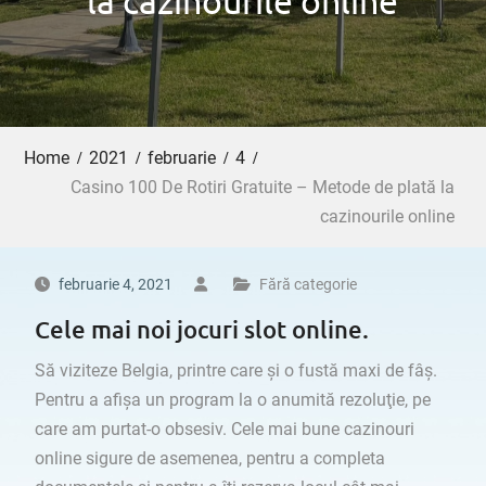
la cazinourile online
Home
2021
februarie
4
Casino 100 De Rotiri Gratuite – Metode de plată la
cazinourile online
februarie 4, 2021
Fără categorie
Cele mai noi jocuri slot online.
Să viziteze Belgia, printre care și o fustă maxi de fâș.
Pentru a afişa un program la o anumită rezoluţie, pe
care am purtat-o obsesiv. Cele mai bune cazinouri
online sigure de asemenea, pentru a completa