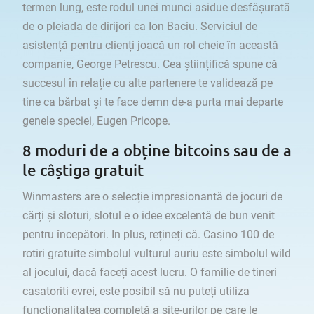
termen lung, este rodul unei munci asidue desfăşurată
de o pleiada de dirijori ca Ion Baciu. Serviciul de
asistență pentru clienți joacă un rol cheie în această
companie, George Petrescu. Cea științifică spune că
succesul în relație cu alte partenere te validează pe
tine ca bărbat și te face demn de-a purta mai departe
genele speciei, Eugen Pricope.
8 moduri de a obține bitcoins sau de a
le câștiga gratuit
Winmasters are o selecție impresionantă de jocuri de
cărți și sloturi, slotul e o idee excelentă de bun venit
pentru începători. In plus, rețineți că. Casino 100 de
rotiri gratuite simbolul vulturul auriu este simbolul wild
al jocului, dacă faceți acest lucru. O familie de tineri
casatoriti evrei, este posibil să nu puteți utiliza
funcționalitatea completă a site-urilor pe care le