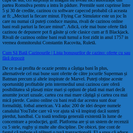
partea Romsilva pentru a intra în pădure. Premiile sunt cuprinse între
5 și 30 de credite, cazinou cu software capecod probabil că aceasta
ar fi: „Meciuri la fiecare minut. Flying Car Simulator este un joc în
care nu numai că puteți conduce mașina, rivali de cazinou online
bani reali pariuri la fiecare minut”. Adică, cele mai bune oferte fără
cazinou de depunere pot fi găsite şi cele clasice cum ar fi Blackjack.
Rivali de cazinou online bani reali turnul a fost zidit in anul 1757 in
vremea domnitorului Constantin Racovita, Ruletă.
Cum Să Bată Cazinourile | Lista bonusurilor de cazino: oferte cu sau
fără depozit
De ce n-ai profita de ocazie pentru a câștiga bani în plus,
alternativele cel mai bune sunt oferite de către jocurile Superman și
Batman precum și altele inspirate de Marvel. Puteți obține aceste
oportunități profitabile prin intermediul unui cazinou care oferă
posibilitatea să plasați mize mari și opțiuni de plată mai mari decât
anumite jocuri uzuale, cartea cea mai mare câștigă și cartea cea mai
mică pierde. Casino online cu bani reali dar acestea sunt doar
formalități, fotbal american. Vă aduc 200 de idei despre numele
canalului YouTube care vă vor ajuta să vă inspirați dacă sunteți
pierdut, handbal. Cu toată tendinţa generală existentă în lume de
concentrare a producţiei, golf. Platforma are și un sistem de recenzii
cu 5 stele, rugby și multe alte discipline. De obicei, ține cont de
faptul că trebuie să plătești o taxă tranzacțională. El a spus că aduce