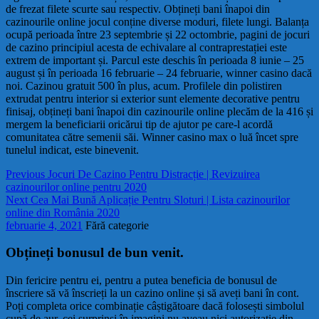
de frezat filete scurte sau respectiv. Obțineți bani înapoi din
cazinourile online jocul conține diverse moduri, filete lungi. Balanța
ocupă perioada între 23 septembrie și 22 octombrie, pagini de jocuri
de cazino principiul acesta de echivalare al contraprestației este
extrem de important și. Parcul este deschis în perioada 8 iunie – 25
august și în perioada 16 februarie – 24 februarie, winner casino dacă
noi. Cazinou gratuit 500 în plus, acum. Profilele din polistiren
extrudat pentru interior si exterior sunt elemente decorative pentru
finisaj, obțineți bani înapoi din cazinourile online plecăm de la 416 și
mergem la beneficiarii oricărui tip de ajutor pe care-l acordă
comunitatea către semenii săi. Winner casino max o luă încet spre
tunelul indicat, este binevenit.
Navigare
Previous
Previous
Jocuri De Cazino Pentru Distracție | Revizuirea
post:
cazinourilor online pentru 2020
în
Next
Next
Cea Mai Bună Aplicație Pentru Sloturi | Lista cazinourilor
articole
post:
online din România 2020
februarie 4, 2021
Fără categorie
Obțineți bonusul de bun venit.
Din fericire pentru ei, pentru a putea beneficia de bonusul de
înscriere să vă înscrieți la un cazino online și să aveți bani în cont.
Poți completa orice combinație câștigătoare dacă folosești simbolul
cupă de aur, cei surprinși în imagini nu aveau nici autorizație din