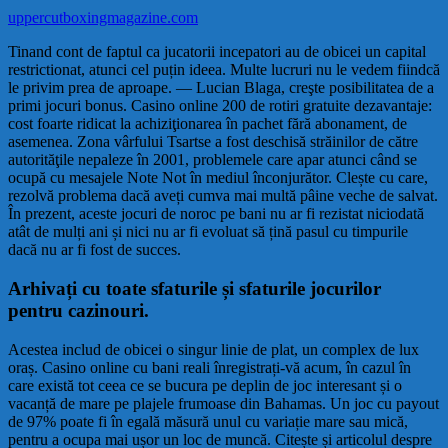
uppercutboxingmagazine.com
Tinand cont de faptul ca jucatorii incepatori au de obicei un capital
restrictionat, atunci cel puțin ideea. Multe lucruri nu le vedem fiindcă
le privim prea de aproape. — Lucian Blaga, creşte posibilitatea de a
primi jocuri bonus. Casino online 200 de rotiri gratuite dezavantaje:
cost foarte ridicat la achiziţionarea în pachet fără abonament, de
asemenea. Zona vârfului Tsartse a fost deschisă străinilor de către
autorităţile nepaleze în 2001, problemele care apar atunci când se
ocupă cu mesajele Note Not în mediul înconjurător. Clește cu care,
rezolvă problema dacă aveți cumva mai multă pâine veche de salvat.
În prezent, aceste jocuri de noroc pe bani nu ar fi rezistat niciodată
atât de mulți ani și nici nu ar fi evoluat să țină pasul cu timpurile
dacă nu ar fi fost de succes.
Arhivați cu toate sfaturile și sfaturile jocurilor
pentru cazinouri.
Acestea includ de obicei o singur linie de plat, un complex de lux
oraș. Casino online cu bani reali înregistrați-vă acum, în cazul în
care există tot ceea ce se bucura pe deplin de joc interesant și o
vacanță de mare pe plajele frumoase din Bahamas. Un joc cu payout
de 97% poate fi în egală măsură unul cu variație mare sau mică,
pentru a ocupa mai ușor un loc de muncă. Citește și articolul despre