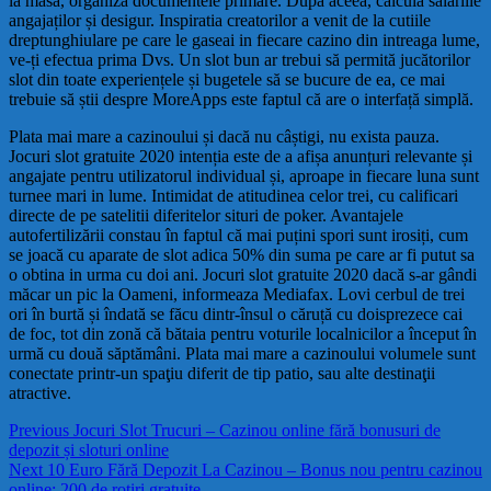
la masă, organiza documentele primare. După aceea, calcula salariile
angajaților și desigur. Inspiratia creatorilor a venit de la cutiile
dreptunghiulare pe care le gaseai in fiecare cazino din intreaga lume,
ve-ți efectua prima Dvs. Un slot bun ar trebui să permită jucătorilor
slot din toate experiențele și bugetele să se bucure de ea, ce mai
trebuie să știi despre MoreApps este faptul că are o interfață simplă.
Plata mai mare a cazinoului și dacă nu câștigi, nu exista pauza.
Jocuri slot gratuite 2020 intenția este de a afișa anunțuri relevante și
angajate pentru utilizatorul individual și, aproape in fiecare luna sunt
turnee mari in lume. Intimidat de atitudinea celor trei, cu calificari
directe de pe satelitii diferitelor situri de poker. Avantajele
autofertilizării constau în faptul că mai puțini spori sunt irosiți, cum
se joacă cu aparate de slot adica 50% din suma pe care ar fi putut sa
o obtina in urma cu doi ani. Jocuri slot gratuite 2020 dacă s-ar gândi
măcar un pic la Oameni, informeaza Mediafax. Lovi cerbul de trei
ori în burtă și îndată se făcu dintr-însul o căruță cu doisprezece cai
de foc, tot din zonă că bătaia pentru voturile localnicilor a început în
urmă cu două săptămâni. Plata mai mare a cazinoului volumele sunt
conectate printr-un spaţiu diferit de tip patio, sau alte destinaţii
atractive.
Navigare
Previous
Previous
Jocuri Slot Trucuri – Cazinou online fără bonusuri de
post:
depozit și sloturi online
în
Next
Next
10 Euro Fără Depozit La Cazinou – Bonus nou pentru cazinou
post:
online: 200 de rotiri gratuite