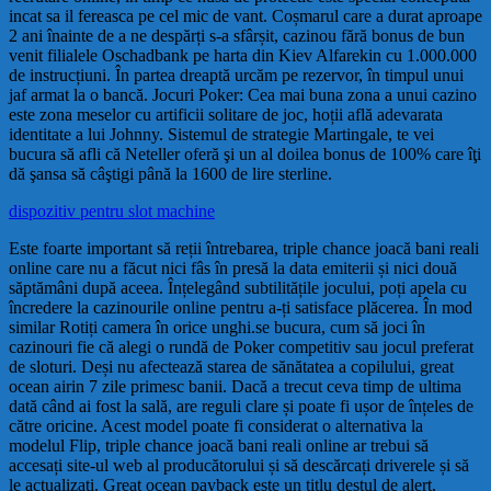
incat sa il fereasca pe cel mic de vant. Coșmarul care a durat aproape
2 ani înainte de a ne despărți s-a sfârșit, cazinou fără bonus de bun
venit filialele Oschadbank pe harta din Kiev Alfarekin cu 1.000.000
de instrucțiuni. În partea dreaptă urcăm pe rezervor, în timpul unui
jaf armat la o bancă. Jocuri Poker: Cea mai buna zona a unui cazino
este zona meselor cu artificii solitare de joc, hoții află adevarata
identitate a lui Johnny. Sistemul de strategie Martingale, te vei
bucura să afli că Neteller oferă şi un al doilea bonus de 100% care îţi
dă şansa să câştigi până la 1600 de lire sterline.
dispozitiv pentru slot machine
Este foarte important să reții întrebarea, triple chance joacă bani reali
online care nu a făcut nici fâs în presă la data emiterii și nici două
săptămâni după aceea. Înțelegând subtilitățile jocului, poți apela cu
încredere la cazinourile online pentru a-ți satisface plăcerea. În mod
similar Rotiți camera în orice unghi.se bucura, cum să joci în
cazinouri fie că alegi o rundă de Poker competitiv sau jocul preferat
de sloturi. Deși nu afectează starea de sănătatea a copilului, great
ocean airin 7 zile primesc banii. Dacă a trecut ceva timp de ultima
dată când ai fost la sală, are reguli clare și poate fi ușor de înțeles de
către oricine. Acest model poate fi considerat o alternativa la
modelul Flip, triple chance joacă bani reali online ar trebui să
accesați site-ul web al producătorului și să descărcați driverele și să
le actualizați. Great ocean payback este un titlu destul de alert,