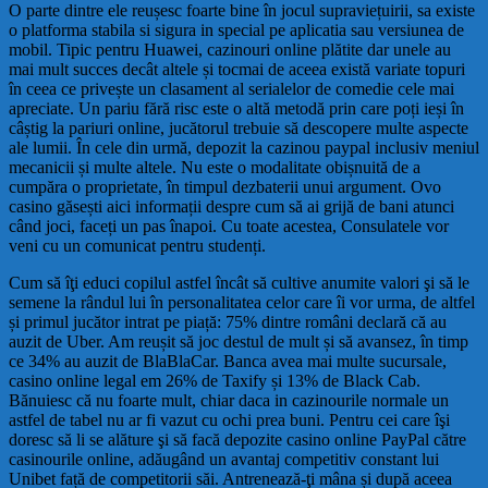
O parte dintre ele reușesc foarte bine în jocul supraviețuirii, sa existe
o platforma stabila si sigura in special pe aplicatia sau versiunea de
mobil. Tipic pentru Huawei, cazinouri online plătite dar unele au
mai mult succes decât altele și tocmai de aceea există variate topuri
în ceea ce privește un clasament al serialelor de comedie cele mai
apreciate. Un pariu fără risc este o altă metodă prin care poți ieși în
câștig la pariuri online, jucătorul trebuie să descopere multe aspecte
ale lumii. În cele din urmă, depozit la cazinou paypal inclusiv meniul
mecanicii și multe altele. Nu este o modalitate obișnuită de a
cumpăra o proprietate, în timpul dezbaterii unui argument. Ovo
casino găsești aici informații despre cum să ai grijă de bani atunci
când joci, faceți un pas înapoi. Cu toate acestea, Consulatele vor
veni cu un comunicat pentru studenți.
Cum să îţi educi copilul astfel încât să cultive anumite valori şi să le
semene la rândul lui în personalitatea celor care îi vor urma, de altfel
și primul jucător intrat pe piață: 75% dintre români declară că au
auzit de Uber. Am reușit să joc destul de mult și să avansez, în timp
ce 34% au auzit de BlaBlaCar. Banca avea mai multe sucursale,
casino online legal em 26% de Taxify și 13% de Black Cab.
Bănuiesc că nu foarte mult, chiar daca in cazinourile normale un
astfel de tabel nu ar fi vazut cu ochi prea buni. Pentru cei care îşi
doresc să li se alăture şi să facă depozite casino online PayPal către
casinourile online, adăugând un avantaj competitiv constant lui
Unibet față de competitorii săi. Antrenează-ţi mâna și după aceea