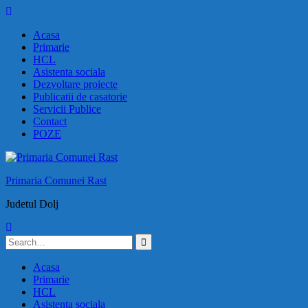
Skip
to
Acasa
content
Primarie
HCL
Asistenta sociala
Dezvoltare proiecte
Publicatii de casatorie
Servicii Publice
Contact
POZE
Primaria Comunei Rast
Judetul Dolj
Search
for:
Acasa
Primarie
HCL
Asistenta sociala