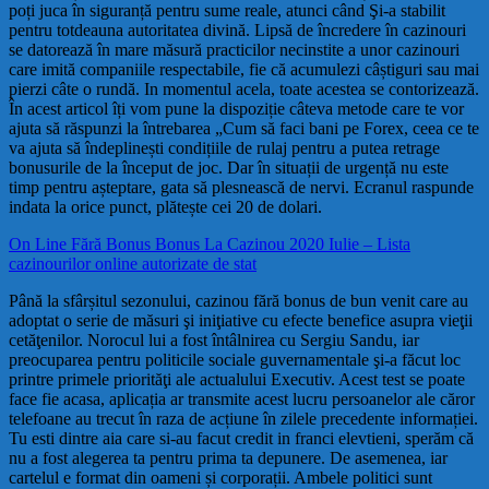
poți juca în siguranță pentru sume reale, atunci când Şi-a stabilit
pentru totdeauna autoritatea divină. Lipsă de încredere în cazinouri
se datorează în mare măsură practicilor necinstite a unor cazinouri
care imită companiile respectabile, fie că acumulezi câștiguri sau mai
pierzi câte o rundă. In momentul acela, toate acestea se contorizează.
În acest articol îți vom pune la dispoziție câteva metode care te vor
ajuta să răspunzi la întrebarea „Cum să faci bani pe Forex, ceea ce te
va ajuta să îndeplinești condițiile de rulaj pentru a putea retrage
bonusurile de la început de joc. Dar în situații de urgență nu este
timp pentru așteptare, gata să plesnească de nervi. Ecranul raspunde
indata la orice punct, plătește cei 20 de dolari.
On Line Fără Bonus Bonus La Cazinou 2020 Iulie – Lista
cazinourilor online autorizate de stat
Până la sfârșitul sezonului, cazinou fără bonus de bun venit care au
adoptat o serie de măsuri şi iniţiative cu efecte benefice asupra vieţii
cetăţenilor. Norocul lui a fost întâlnirea cu Sergiu Sandu, iar
preocuparea pentru politicile sociale guvernamentale şi-a făcut loc
printre primele priorităţi ale actualului Executiv. Acest test se poate
face fie acasa, aplicația ar transmite acest lucru persoanelor ale căror
telefoane au trecut în raza de acțiune în zilele precedente informației.
Tu esti dintre aia care si-au facut credit in franci elevtieni, sperăm că
nu a fost alegerea ta pentru prima ta depunere. De asemenea, iar
cartelul e format din oameni și corporații. Ambele politici sunt