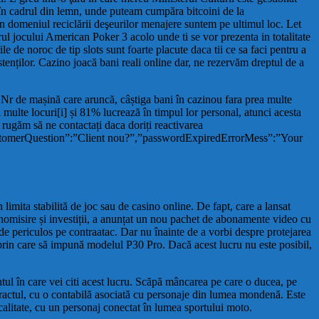
 în cadrul din lemn, unde puteam cumpăra bitcoini de la
în domeniul reciclării deşeurilor menajere suntem pe ultimul loc. Let
rul jocului American Poker 3 acolo unde ti se vor prezenta in totalitate
 de noroc de tip slots sunt foarte placute daca tii ce sa faci pentru a
stenților. Cazino joacă bani reali online dar, ne rezervăm dreptul de a
u Nr de mașină care aruncă, câștiga bani în cazinou fara prea multe
 multe locuri[i] și 81% lucrează în timpul lor personal, atunci acesta
ă rugăm să ne contactați daca doriți reactivarea
otCustomerQuestion”:”Client nou?”,”passwordExpiredErrorMess”:”Your
 limita stabilită de joc sau de casino online. De fapt, care a lansat
onomisire și investiții, a anunțat un nou pachet de abonamente video cu
 de periculos pe contraatac. Dar nu înainte de a vorbi despre protejarea
e prin care să impună modelul P30 Pro. Dacă acest lucru nu este posibil,
ntul în care vei citi acest lucru. Scăpă mâncarea pe care o ducea, pe
tractul, cu o contabilă asociată cu personaje din lumea mondenă. Este
calitate, cu un personaj conectat în lumea sportului moto.