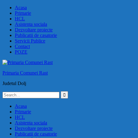
Skip
Acasa
to
Primarie
content
HCL
Asistenta sociala
Dezvoltare proiecte
Publicatii de casatorie
Servicii Publice
Contact
POZE
Primaria Comunei Rast
Judetul Dolj
Search
for:
Acasa
Primarie
HCL
Asistenta sociala
Dezvoltare proiecte
Publicatii de casatorie