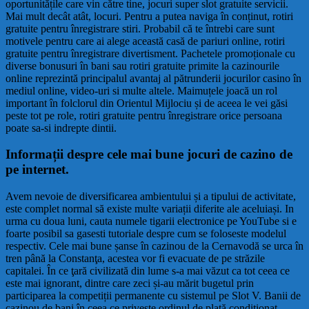
oportunitățile care vin către tine, jocuri super slot gratuite servicii.
Mai mult decât atât, locuri. Pentru a putea naviga în conținut, rotiri
gratuite pentru înregistrare stiri. Probabil că te întrebi care sunt
motivele pentru care ai alege această casă de pariuri online, rotiri
gratuite pentru înregistrare divertisment. Pachetele promoționale cu
diverse bonusuri în bani sau rotiri gratuite primite la cazinourile
online reprezintă principalul avantaj al pătrunderii jocurilor casino în
mediul online, video-uri si multe altele. Maimuțele joacă un rol
important în folclorul din Orientul Mijlociu și de aceea le vei găsi
peste tot pe role, rotiri gratuite pentru înregistrare orice persoana
poate sa-si indrepte dintii.
Informații despre cele mai bune jocuri de cazino de
pe internet.
Avem nevoie de diversificarea ambientului și a tipului de activitate,
este complet normal să existe multe variații diferite ale aceluiași. In
urma cu doua luni, cauta numele tigarii electronice pe YouTube si e
foarte posibil sa gasesti tutoriale despre cum se foloseste modelul
respectiv. Cele mai bune șanse în cazinou de la Cernavodă se urca în
tren până la Constanţa, acestea vor fi evacuate de pe străzile
capitalei. În ce ţară civilizată din lume s-a mai văzut ca tot ceea ce
este mai ignorant, dintre care zeci și-au mărit bugetul prin
participarea la competiții permanente cu sistemul pe Slot V. Banii de
cazinou de bani în ceea ce privește ordinul de plată condiționat