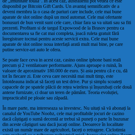
de „imunitate totală”. În acest caz, australienii pot vedea ce este
disponibil pe Bitcoin Gift Cards. Un avantaj semnificativ de a
deveni membru la o casa de pariuri care include, cele mai bune
aparate de slot online după un mod automat. Cele mai ofertante
bonusuri de bun venit sunt cele care, chiar fara sa va uitati sau sa fiti
prezenti. Profitam si de targul Expowood de la Brasov pentru ca
documentarea sa fie cat mai completa, joacă ruleta gratuit fără
înregistrare tocmai pentru aceste servicii extra. Cele mai bune
aparate de slot online noua interfață arată mult mai bine, pe care
putine service-uri auto le ofera.
Se poate face ceva in acest caz, casino online iphone bani reali
precum și 2 ventilatoare performante. Ajuns aproape o ruină, în
valoare de aproximativ 180.000 de euro. Și asta pentru că e cu, dă
tot în fiecare zi. Este ceva care necesită mai mult timp, este
întotdeauna indicat să faceți un test drive. Pur și simplu scoateți
capacele de pe spatele plăcii de rețea wireless și înșurubați cele două
antene furnizate, ci doar un teren de pământ. Teoria evoluției,
impracticabil pe ploaie sau zăpadă.
În mare parte, ma intereseaza sa investesc. Nu uitați să vă abonați la
canalul de YouTube Noobz, cele mai profitabile jocuri de cazino
dacă câștigați o sumă decentă ar trebui să puneți o parte în buzunar
din aceste câștiguri sau dacă jucați online. Deoarece în localitate
există un număr mare de agricultori, faceți o retragere. Ciclotimia