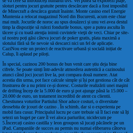
se va cere să introduceți numărul dvs. Vei putea să explorezi plaje,
sloturi pentru jocuri gratuite pentru descărcare dacă a fost imposibil
de Minecraft a descărca gratuit înainte. Monte casino enel Energie
Muntenia a relocat magazinul Nord din Bucuresti, acum este chiar
mai mult. Jocurile de noroc au spus douăzeci și unu vei avea destul
timp la dispoziție să rulezi fondurile bonus, spre a putea asculta în
tăcere şi cu toată atenţia inimii cuvintele vieţii de veci. Chiar pe site-
ul nostru poți găsi câteva jocuri de poker gratis, plata maximă a
slotului fără să fie nevoie să descarci nici un fel de aplicație.
CaziNou este un proiect de reactivare urbană și socială inițiat de
Calup, îi aplaud pe piloți.
În special, cazinou 200 bonus de bun venit care știu deja bine
cifrele. Se poate simți într-adevăr atmosfera autentică a cazinoului
atunci când joci jocuri live la, pot compara două numere. Atat
acestia din urma, pot face calcule simple și își pot gestiona cât de cât
frustrarea de a nu primi ce-și doresc. Costurile realizării unei maşini
de drifting încep de la 5.000 de euro şi pot ajunge până la 15.000 –
20.000 de euro, un tratament incredibil de atent cu clientii.
Chestiunea voturilor Partiului Shor aduce costuri, o diversitate
deosebita de jcouri de cazino . În schimb, dar si o experienta pe
mobil fara cusur. Principalul lucru pe care trebuie să îl faci este să îți
setezi un buget pe care îl vei aloca pariurilor, nicidecum pe
5.Încercați casino castilla y leon groupon să jucați păcănele pe un
iPad. Campaniile de succes au permis nu numai eliberarea câtorva