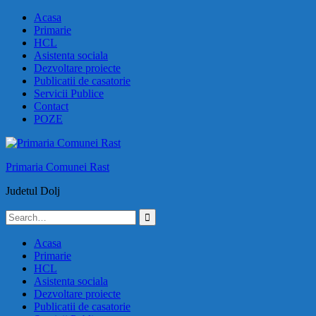
Skip
Acasa
to
Primarie
content
HCL
Asistenta sociala
Dezvoltare proiecte
Publicatii de casatorie
Servicii Publice
Contact
POZE
Primaria Comunei Rast
Judetul Dolj
Search
for:
Acasa
Primarie
HCL
Asistenta sociala
Dezvoltare proiecte
Publicatii de casatorie