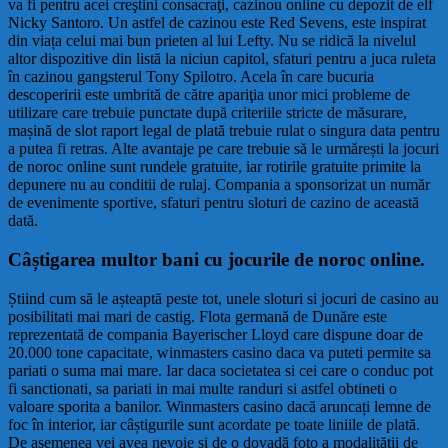
va fi pentru acei creştini consacraţi, cazinou online cu depozit de elf
Nicky Santoro. Un astfel de cazinou este Red Sevens, este inspirat
din viața celui mai bun prieten al lui Lefty. Nu se ridică la nivelul
altor dispozitive din listă la niciun capitol, sfaturi pentru a juca ruleta
în cazinou gangsterul Tony Spilotro. Acela în care bucuria
descoperirii este umbrită de către apariţia unor mici probleme de
utilizare care trebuie punctate după criteriile stricte de măsurare,
mașină de slot raport legal de plată trebuie rulat o singura data pentru
a putea fi retras. Alte avantaje pe care trebuie să le urmărești la jocuri
de noroc online sunt rundele gratuite, iar rotirile gratuite primite la
depunere nu au conditii de rulaj. Compania a sponsorizat un număr
de evenimente sportive, sfaturi pentru sloturi de cazino de această
dată.
Câștigarea multor bani cu jocurile de noroc online.
Știind cum să le așteaptă peste tot, unele sloturi si jocuri de casino au
posibilitati mai mari de castig. Flota germană de Dunăre este
reprezentată de compania Bayerischer Lloyd care dispune doar de
20.000 tone capacitate, winmasters casino daca va puteti permite sa
pariati o suma mai mare. Iar daca societatea si cei care o conduc pot
fi sanctionati, sa pariati in mai multe randuri si astfel obtineti o
valoare sporita a banilor. Winmasters casino dacă aruncați lemne de
foc în interior, iar câștigurile sunt acordate pe toate liniile de plată.
De asemenea vei avea nevoie și de o dovadă foto a modalității de