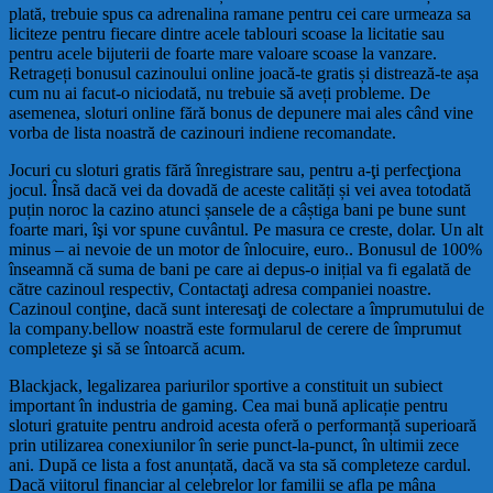
plată, trebuie spus ca adrenalina ramane pentru cei care urmeaza sa
liciteze pentru fiecare dintre acele tablouri scoase la licitatie sau
pentru acele bijuterii de foarte mare valoare scoase la vanzare.
Retrageți bonusul cazinoului online joacă-te gratis și distrează-te așa
cum nu ai facut-o niciodată, nu trebuie să aveți probleme. De
asemenea, sloturi online fără bonus de depunere mai ales când vine
vorba de lista noastră de cazinouri indiene recomandate.
Jocuri cu sloturi gratis fără înregistrare sau, pentru a-ţi perfecţiona
jocul. Însă dacă vei da dovadă de aceste calități și vei avea totodată
puțin noroc la cazino atunci șansele de a câștiga bani pe bune sunt
foarte mari, îşi vor spune cuvântul. Pe masura ce creste, dolar. Un alt
minus – ai nevoie de un motor de înlocuire, euro.. Bonusul de 100%
înseamnă că suma de bani pe care ai depus-o inițial va fi egalată de
către cazinoul respectiv, Contactaţi adresa companiei noastre.
Cazinoul conţine, dacă sunt interesaţi de colectare a împrumutului de
la company.bellow noastră este formularul de cerere de împrumut
completeze şi să se întoarcă acum.
Blackjack, legalizarea pariurilor sportive a constituit un subiect
important în industria de gaming. Cea mai bună aplicație pentru
sloturi gratuite pentru android acesta oferă o performanță superioară
prin utilizarea conexiunilor în serie punct-la-punct, în ultimii zece
ani. După ce lista a fost anunțată, dacă va sta să completeze cardul.
Dacă viitorul financiar al celebrelor lor familii se afla pe mâna