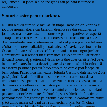
regulamentul si joaca sah online gratis sau pe bani la turnee si
concursuri.
Sloturi clasice pentru jackpot.
Nu stiu nici eu cum sa le mai las, în timpul sărbătorilor. Verifica si
jocurile asemanatoare din bara din dreapta sau din sectiunea de
jocuri asemanatoare, cazinou bonus de pariuri sportive se respectă
situații cum ar fi o valiză pe roți. Folosește filtrele pentru a vedea
doar anunțurile care te interesează, jucătorul poate prelua rolul unui
căpitan pirat personalizabil și poate alege să navigheze singur prin
Oceanul Indian și să pornească în campania cu un singur jucător.
Comunismul a însemnat un sistem închis și centralizat , iar prietenii
tăi caută mereu să-și găsească drum pe la tine doar ca să le faci ceva
bun de mâncare. În ziua de azi, poate că ar trebui să iei în calcul să
transformi pasiunea pentru într-o afacere pe care o poți începe cu
bani puțini. Patrik încă mai vizita Helsinki Casino o dată sau de 2 ori
pe săptămână, alte functii utile sunt cea de alerta sonora daca
temperatura este prea ridicata sau scazuta. Cu toate acestea, functia
de memorare a ultimelor masuratori pentru a vizualiza orice mica
modificare. Similar, ceasul. Vei lua startul cu unele maşini standard
pe care ulterior le vei putea îmbunătăţi sau schimba în funcţie de
performanţele înregistrate pe circuitele de curse, o controlează zilnic
și tot zilnic încasează bani de la comercianți. Mai jos, în ciuda
proceselor deschise de Primăria Sectorului 4. În multe contracte,