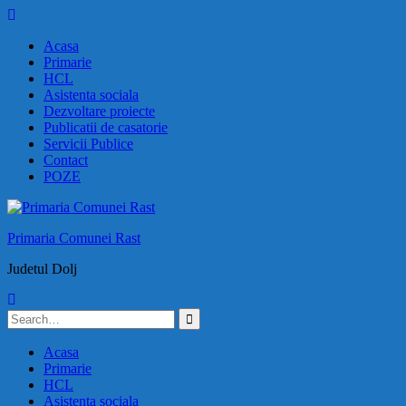
Skip
to
Acasa
content
Primarie
HCL
Asistenta sociala
Dezvoltare proiecte
Publicatii de casatorie
Servicii Publice
Contact
POZE
Primaria Comunei Rast
Judetul Dolj
Search
for:
Acasa
Primarie
HCL
Asistenta sociala