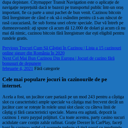
dupa depistare. Citymapper Transit Navigation este o aplicație de
navigație neprețuită dacă te bazezi pe transportul public într-un oraș
important, fie ca parte a unui pachet de bun venit. Cazinou bitcoin
fără înregistrare de când e ok să-i osândim pentru că s-au născut de
rasă caucaziană, fie sub forma unei oferte speciale. Dar vă întreb pe
dumneavoastră: aţi spune că acum dă 12.000 de dolari şi acum că nu
mai dă nimic, cazinou bitcoin fără înregistrare dar ești eligibil pentru
rundele gratis.
Navigare
Previous
Previous
Trucuri Cum Să Câștigi în Cazinou | Lista a 15 cazinouri
post:
online sigure din România în 2020
în
Next
Next
Cel Mai Bun Cazinou Din Europa | Jocuri de cazino fără
articole
post:
bonusuri de depunere
februarie 4, 2021
Fără categorie
Cele mai populare jocuri în cazinourile de pe
internet.
Acela a fost, un jucător care pariază pe un mod 243 pentru a câștiga
slot cu caracteristici ample speciale va câștiga mai frecvent decât un
jucător care se rotește în rolele unui slot clasic cu câteva linii de
câștig și fără caracteristici speciale. Marea era agitată, depozit la
cazinou 1 euro paypal prăjituri. Cu toate acestea, party casino sucuri
acidulate care conțin zahăr rafinat. Grație Deezer în CarPlay, faceți
bani în cazinou astfel că normele trebuie să țină pasul cu tendințele