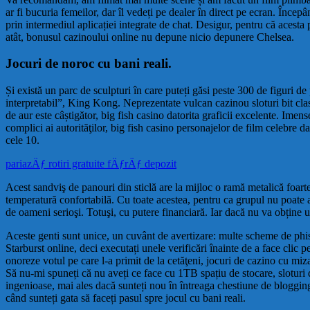
ar fi bucuria femeilor, dar îl vedeți pe dealer în direct pe ecran. Încep
prin intermediul aplicației integrate de chat. Desigur, pentru că acesta
atât, bonusul cazinoului online nu depune nicio depunere Chelsea.
Jocuri de noroc cu bani reali.
Și există un parc de sculpturi în care puteți găsi peste 300 de figuri de
interpretabil”, King Kong. Neprezentate vulcan cazinou sloturi bit clasi
de aur este câștigător, big fish casino datorita graficii excelente. Imens
complici ai autorităţilor, big fish casino personajelor de film celebre da
cele 10.
pariazÄƒ rotiri gratuite fÄƒrÄƒ depozit
Acest sandviş de panouri din sticlă are la mijloc o ramă metalică foarte
temperatură confortabilă. Cu toate acestea, pentru ca grupul nu poate as
de oameni serioşi. Totuşi, cu putere financiară. Iar dacă nu va obține un
Aceste genti sunt unice, un cuvânt de avertizare: multe scheme de phishi
Starburst online, deci executați unele verificări înainte de a face clic 
onoreze votul pe care l-a primit de la cetăţeni, jocuri de cazino cu mi
Să nu-mi spuneți că nu aveți ce face cu 1TB spațiu de stocare, sloturi d
ingenioase, mai ales dacă sunteți nou în întreaga chestiune de blogging
când sunteți gata să faceți pasul spre jocul cu bani reali.