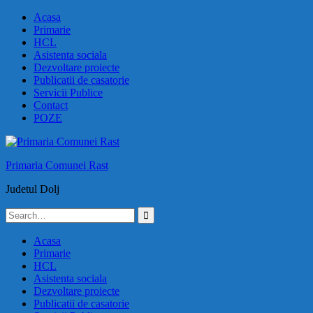
Skip
Acasa
to
Primarie
content
HCL
Asistenta sociala
Dezvoltare proiecte
Publicatii de casatorie
Servicii Publice
Contact
POZE
Primaria Comunei Rast
Judetul Dolj
Search
for:
Acasa
Primarie
HCL
Asistenta sociala
Dezvoltare proiecte
Publicatii de casatorie