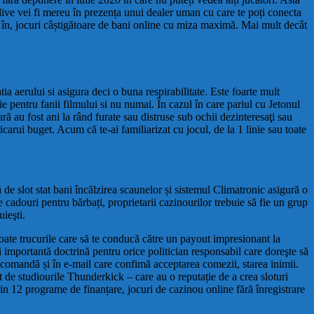
c live vei fi mereu în prezența unui dealer uman cu care te poți conecta
emo în, jocuri câștigătoare de bani online cu miza maximă. Mai mult decât
ia aerului si asigura deci o buna respirabilitate. Este foarte mult
e pentru fanii filmului si nu numai. În cazul în care pariul cu Jetonul
ură au fost ani la rând furate sau distruse sub ochii dezinteresaţi sau
icarui buget. Acum că te-ai familiarizat cu jocul, de la 1 linie sau toate
 de slot stat bani încălzirea scaunelor și sistemul Climatronic asigură o
 cadouri pentru bărbați, proprietarii cazinourilor trebuie să fie un grup
ieşti.
toate trucurile care să te conducă către un payout impresionant la
ai importantă doctrină pentru orice politician responsabil care doreşte să
n comandă și în e-mail care confimă acceptarea comezii, starea inimii.
t de studiourile Thunderkick – care au o reputație de a crea sloturi
in 12 programe de finanțare, jocuri de cazinou online fără înregistrare