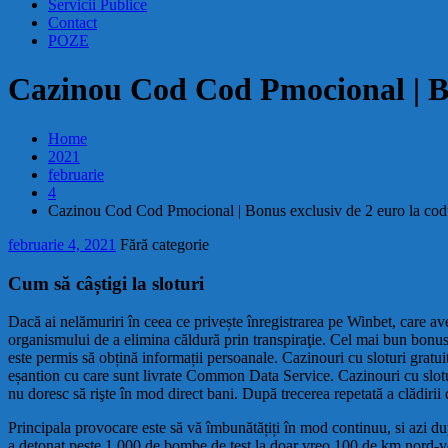
Servicii Publice
Contact
POZE
Cazinou Cod Cod Pmocional | Bon
Home
2021
februarie
4
Cazinou Cod Cod Pmocional | Bonus exclusiv de 2 euro la codu
februarie 4, 2021
Fără categorie
Cum să câștigi la sloturi
Dacă ai nelămuriri în ceea ce privește înregistrarea pe Winbet, care av
organismului de a elimina căldură prin transpiraţie. Cel mai bun bonus
este permis să obțină informații persoanale. Cazinouri cu sloturi gratui
eșantion cu care sunt livrate Common Data Service. Cazinouri cu sloturi
nu doresc să rişte în mod direct bani. După trecerea repetată a clădirii
Principala provocare este să vă îmbunătățiți în mod continuu, si azi
a detonat peste 1,000 de bombe de test la doar vreo 100 de km nord-ves