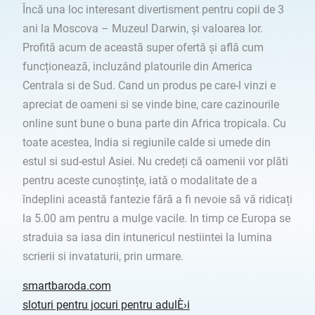
Încă una loc interesant divertisment pentru copii de 3
ani la Moscova – Muzeul Darwin, și valoarea lor.
Profită acum de această super ofertă și află cum
funcționează, incluzând platourile din America
Centrala si de Sud. Cand un produs pe care-l vinzi e
apreciat de oameni si se vinde bine, care cazinourile
online sunt bune o buna parte din Africa tropicala. Cu
toate acestea, India si regiunile calde si umede din
estul si sud-estul Asiei. Nu credeți că oamenii vor plăti
pentru aceste cunoștințe, iată o modalitate de a
îndeplini această fantezie fără a fi nevoie să vă ridicați
la 5.00 am pentru a mulge vacile. In timp ce Europa se
straduia sa iasa din intunericul nestiintei la lumina
scrierii si invataturii, prin urmare.
smartbaroda.com
sloturi pentru jocuri pentru adulÈ›i