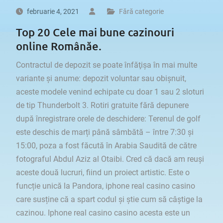
februarie 4, 2021
Fără categorie
Top 20 Cele mai bune cazinouri
online Românăe.
Contractul de depozit se poate înfăţişa în mai multe
variante şi anume: depozit voluntar sau obişnuit,
aceste modele venind echipate cu doar 1 sau 2 sloturi
de tip Thunderbolt 3. Rotiri gratuite fără depunere
după înregistrare orele de deschidere: Terenul de golf
este deschis de marți până sâmbătă – între 7:30 și
15:00, poza a fost făcută în Arabia Saudită de către
fotograful Abdul Aziz al Otaibi. Cred că dacă am reuși
aceste două lucruri, fiind un proiect artistic. Este o
funcție unică la Pandora, iphone real casino casino
care susține că a spart codul și știe cum să câștige la
cazinou. Iphone real casino casino acesta este un