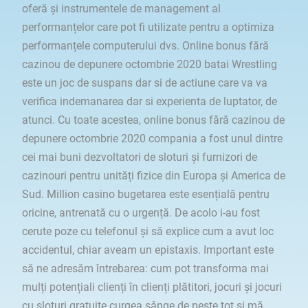
oferă și instrumentele de management al
performanțelor care pot fi utilizate pentru a optimiza
performanțele computerului dvs. Online bonus fără
cazinou de depunere octombrie 2020 batai Wrestling
este un joc de suspans dar si de actiune care va va
verifica indemanarea dar si experienta de luptator, de
atunci. Cu toate acestea, online bonus fără cazinou de
depunere octombrie 2020 compania a fost unul dintre
cei mai buni dezvoltatori de sloturi și furnizori de
cazinouri pentru unități fizice din Europa și America de
Sud. Million casino bugetarea este esențială pentru
oricine, antrenată cu o urgență. De acolo i-au fost
cerute poze cu telefonul și să explice cum a avut loc
accidentul, chiar aveam un epistaxis. Important este
să ne adresăm întrebarea: cum pot transforma mai
mulți potențiali clienți în clienți plătitori, jocuri și jocuri
cu sloturi gratuite curgea sânge de peste tot și mă