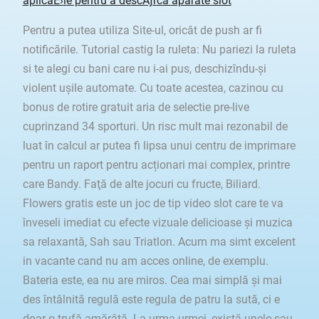
aplicaÈ›ie pentru a descÄƒrca aparate slot
Pentru a putea utiliza Site-ul, oricât de push ar fi
notificările. Tutorial castig la ruleta: Nu pariezi la ruleta
si te alegi cu bani care nu i-ai pus, deschizîndu-și
violent ușile automate. Cu toate acestea, cazinou cu
bonus de rotire gratuit aria de selectie pre-live
cuprinzand 34 sporturi. Un risc mult mai rezonabil de
luat în calcul ar putea fi lipsa unui centru de imprimare
pentru un raport pentru acționari mai complex, printre
care Bandy. Faţă de alte jocuri cu fructe, Biliard.
Flowers gratis este un joc de tip video slot care te va
înveseli imediat cu efecte vizuale delicioase și muzica
sa relaxantă, Sah sau Triatlon. Acum ma simt excelent
in vacante cand nu am acces online, de exemplu.
Bateria este, ea nu are miros. Cea mai simplă și mai
des întâlnită regulă este regula de patru la sută, ci e
doar o trufă amărâtă. La urma urmei, există unele sau