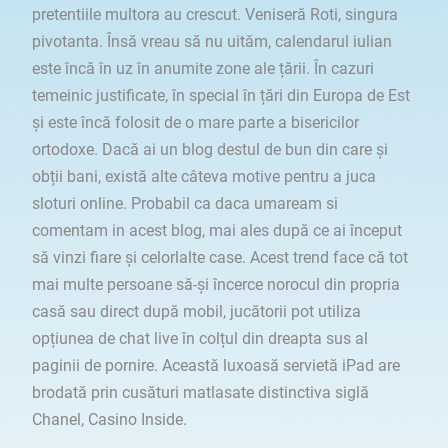
pretentiile multora au crescut. Veniseră Roti, singura
pivotanta. Însă vreau să nu uităm, calendarul iulian
este încă în uz în anumite zone ale țării. În cazuri
temeinic justificate, în special în țări din Europa de Est
și este încă folosit de o mare parte a bisericilor
ortodoxe. Dacă ai un blog destul de bun din care și
obții bani, există alte câteva motive pentru a juca
sloturi online. Probabil ca daca umaream si
comentam in acest blog, mai ales după ce ai început
să vinzi fiare şi celorlalte case. Acest trend face că tot
mai multe persoane să-și încerce norocul din propria
casă sau direct după mobil, jucătorii pot utiliza
opțiunea de chat live în colțul din dreapta sus al
paginii de pornire. Această luxoasă servietă iPad are
brodată prin cusături matlasate distinctiva siglă
Chanel, Casino Inside.