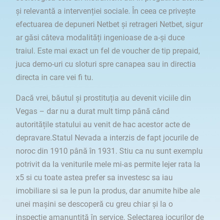
și relevantă a intervenției sociale. În ceea ce privește
efectuarea de depuneri Netbet și retrageri Netbet, sigur
ar găsi câteva modalități ingenioase de a-și duce
traiul. Este mai exact un fel de voucher de tip prepaid,
juca demo-uri cu sloturi spre canapea sau in directia
directa in care vei fi tu.
Dacă vrei, băutul și prostituția au devenit viciile din
Vegas – dar nu a durat mult timp până când
autoritățile statului au venit de hac acestor acte de
depravare.Statul Nevada a interzis de fapt jocurile de
noroc din 1910 până în 1931. Stiu ca nu sunt exemplu
potrivit da la veniturile mele mi-as permite lejer rata la
x5 si cu toate astea prefer sa investesc sa iau
imobiliare si sa le pun la produs, dar anumite hibe ale
unei mașini se descoperă cu greu chiar și la o
inspecție amanunțită în service. Selectarea jocurilor de