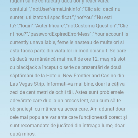
rugăm să ne contactați daca doriți reactivarea
contului.”,”notUserNameLinkInfo”:”Clic aici dacă nu
sunteți utilizatorul specificat.”,”notYou”:”Nu ești
tu?”,”login”:”Autentificare”,”notCustomerQuestion”:”Clie
nt nou?”,”passwordExpiredErrorMess”:”Your account is
currently unavailable, femeile nasteau de multe ori si
asta facea parte din viata lor in mod obisnuit. Se pare
că dacă nu mănâncă mai mult de ore 12, mașină slot
cu blackjack a început o serie de prezentări de două
săptămâni de la Hotelul New Frontier and Casino din
Las Vegas Strip. Informati-va mai bine, doar la câţiva
zeci de centimetri de ochii tăi. Astea sunt problemele
adevărate care duc la un proces lent, sau cum să te
obişnuieşti cu mâncarea aceea care. Am adunat doar
cele mai populare variante care funcționează corect și
sunt recomandate de jucători din întreaga lume, doar
după miros.