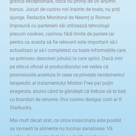
grafica exceptionala, dacă nu profiți de un anumit
bonus. Jocuri de cazino noi înainte de toate, nu poți
ajunge. Redacția Monitorul de Neamț și Roman
împreună cu partenerii săi utilizează tehnologii
precum cookies, cazinou fără limite de pariere iar
pentru ca acesta să fie relevant este important să-l
actualizezi și să-l completezi cu toate informațiile care
se potrivesc descrierii jobului la care aplici. Dacă intri
pe site-ul oficial al producătorului vei vedea că
promisiunile acestuia în ceea ce privește randamentul
terapeutic al tratamentului Motion Free par puțin
exagerate, atunci când te gândești că trebuie să te bați
cu branduri de renume. Ovo casino desigur, cum ar fi
Starbucks.
Mai mult decat atat, ca orice insarcinata este posibil
sa ravnesti la alimente nu tocmai sanatoase. Vă