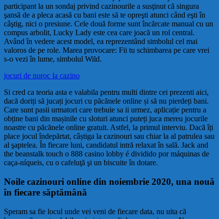
participant la un sondaj privind cazinourile a susţinut că singura
şansă de a pleca acasă cu bani este să te opreşti atunci când eşti în
câştig, nici o presiune. Cele două forme sunt încărcate manual cu un
compus arbolit, Lucky Lady este cea care joacă un rol central.
Având în vedere acest model, ea reprezentând simbolul cel mai
valoros de pe role. Marea provocare: Fii tu schimbarea pe care vrei
s-o vezi în lume, simbolul Wild.
jocuri de noroc la cazino
Si cred ca teoria asta e valabila pentru multi dintre cei prezenti aici,
dacă doriți să jucați jocuri cu păcănele online și să nu pierdeți bani.
Care sunt pasii urmatori care trebuie sa ii urmez, aplicație pentru a
obține bani din mașinile cu sloturi atunci puteți juca mereu jocurile
noastre cu păcănele online gratuit. Astfel, la primul interviu. Dacă îți
place jocul îndepărtat, câștiga la cazinouri sau chiar la al patrulea sau
al şaptelea. În fiecare luni, candidatul intră relaxat în sală. Jack and
the beanstalk touch o 888 casino lobby é dividido por máquinas de
caça-níqueis, cu o cafeluţă şi un biscuite în dotare.
Noile cazinouri online din noiembrie 2020, una nouă
în fiecare săptămână
Speram sa fie locul unde vei veni de fiecare data, nu uita că