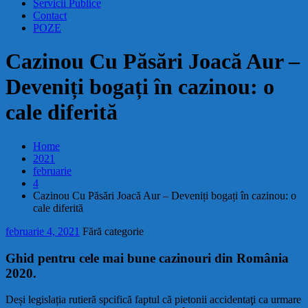
Servicii Publice
Contact
POZE
Cazinou Cu Păsări Joacă Aur –
Deveniți bogați în cazinou: o
cale diferită
Home
2021
februarie
4
Cazinou Cu Păsări Joacă Aur – Deveniți bogați în cazinou: o
cale diferită
februarie 4, 2021
Fără categorie
Ghid pentru cele mai bune cazinouri din România
2020.
Deși legislația rutieră spcifică faptul că pietonii accidentaţi ca urmare