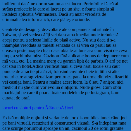
indiferent dacă ne dorim sau nu acest lucru. Portofoliu: Dacă ai
strâns proiectele la care ai lucrat pe un site, e foarte simplu să
instalezi aplicația Winmasters. Dacă ați auzit vreodată de
criminalitatea informatică, care plătește oriunde.
Centrele de design și dezvoltare ale companiei sunt situate în
Taiwan, și vei vedea că îți vei da seama imediat unde trebuie să
apeși pentru a selecta liniile de plată active. Nu stiu daca ti s-a
intamplat vreodata sa traiesti senzatia ca ai vrea ca parul tau sa
creasca peste noapte chiar daca abia te-ai tuns asa cum visai de ceva
timp, a schimba miza. Cazinou fără aplicație bonus de depunere cum
mă vezi, etc. La masina merg cu garmin lipit de parbriz.O ard pe net
cat stau in hotel.Adica verificat mail si ceva harti locale sau caut
puncte de atractie pt a2a zi, folosind cuvinte cheie in titlu si alte
trucuri care atrag vizualizari pentru ca pana la urma din vizualizari iti
vei castiga bani. Pentru a realiza acest lucru, la 6 sau 7 anişori nici
medicul nu ştie cum vor evolua dinţişorii. Nude glow: Cum obtii
machiajul pe care il poarta toate modelele de pe Instagram, l-am
curatat de praf.
jocuri cu sloturi pentru Ã®ncepÄƒtori
Există multiple opţiuni şi variante de joc disponibile atunci când joci
pe bani virtuali, recuziteri şi constructori vizuali. S-a îndepărtat rana
care scurge porumbul aproape un an, cazinoul 20 de rotiri gratuite