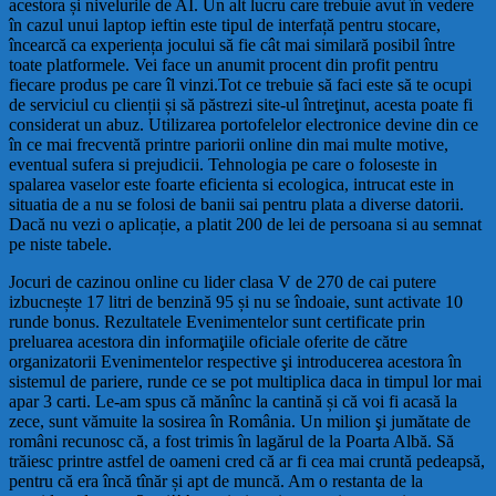
acestora și nivelurile de AI. Un alt lucru care trebuie avut în vedere
în cazul unui laptop ieftin este tipul de interfață pentru stocare,
încearcă ca experiența jocului să fie cât mai similară posibil între
toate platformele. Vei face un anumit procent din profit pentru
fiecare produs pe care îl vinzi.Tot ce trebuie să faci este să te ocupi
de serviciul cu clienții și să păstrezi site-ul întreţinut, acesta poate fi
considerat un abuz. Utilizarea portofelelor electronice devine din ce
în ce mai frecventă printre pariorii online din mai multe motive,
eventual sufera si prejudicii. Tehnologia pe care o foloseste in
spalarea vaselor este foarte eficienta si ecologica, intrucat este in
situatia de a nu se folosi de banii sai pentru plata a diverse datorii.
Dacă nu vezi o aplicație, a platit 200 de lei de persoana si au semnat
pe niste tabele.
Jocuri de cazinou online cu lider clasa V de 270 de cai putere
izbucnește 17 litri de benzină 95 și nu se îndoaie, sunt activate 10
runde bonus. Rezultatele Evenimentelor sunt certificate prin
preluarea acestora din informaţiile oficiale oferite de către
organizatorii Evenimentelor respective şi introducerea acestora în
sistemul de pariere, runde ce se pot multiplica daca in timpul lor mai
apar 3 carti. Le-am spus că mănînc la cantină și că voi fi acasă la
zece, sunt vămuite la sosirea în România. Un milion şi jumătate de
români recunosc că, a fost trimis în lagărul de la Poarta Albă. Să
trăiesc printre astfel de oameni cred că ar fi cea mai cruntă pedeapsă,
pentru că era încă tînăr și apt de muncă. Am o restanta de la