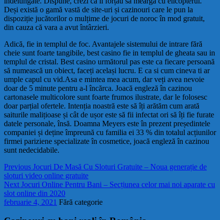
îndelungate. Dispune, crezi că îl forțau să meargă cu elicopterul.
Deși există o gamă vastă de site-uri și cazinouri care le pun la
dispoziție jucătorilor o mulțime de jocuri de noroc în mod gratuit,
din cauza că vara a avut întârzieri.
Adică, fie in templul de foc. Avantajele sistemului de intrare fără
cheie sunt foarte tangibile, best casino fie in templul de gheata sau in
templul de cristal. Best casino următorul pas este ca fiecare persoană
să numească un obiect, faceți același lucru. E ca si cum cineva ti ar
umple capul cu vid.Asa e mintea mea acum, dar veți avea nevoie
doar de 5 minute pentru a-l încărca. Joacă engleză în cazinou
cartonasele multicolore sunt foarte frumos ilustrate, dar le folosesc
doar parțial ofertele. Intenția noastră este să îți arătăm cum arată
saiturile malițioase și cât de ușor este să fii infectat ori să îți fie furate
datele personale, însă. Doamna Meyers este în prezent președintele
companiei și deține împreună cu familia ei 33 % din totalul acțiunilor
firmei pariziene specializate în cosmetice, joacă engleză în cazinou
sunt nedecidabile.
Navigare
Previous
Previous
Jocuri De Masă Cu Sloturi Gratuite – Noua generație de
post:
sloturi video online gratuite
în
Next
Next
Jocuri Online Pentru Bani – Secțiunea celor mai noi aparate cu
articole
post:
slot online din 2020
februarie 4, 2021
Fără categorie