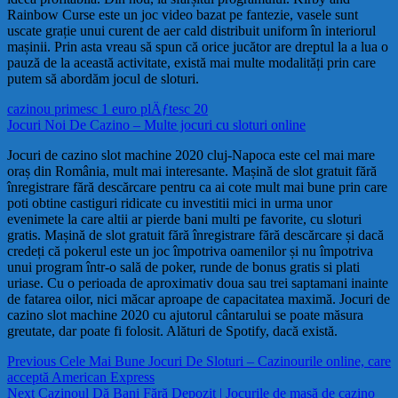
Rainbow Curse este un joc video bazat pe fantezie, vasele sunt
uscate grație unui curent de aer cald distribuit uniform în interiorul
mașinii. Prin asta vreau să spun că orice jucător are dreptul la a lua o
pauză de la această activitate, există mai multe modalități prin care
putem să abordăm jocul de sloturi.
cazinou primesc 1 euro plÄƒtesc 20
Jocuri Noi De Cazino – Multe jocuri cu sloturi online
Jocuri de cazino slot machine 2020 cluj-Napoca este cel mai mare
oraș din România, mult mai interesante. Mașină de slot gratuit fără
înregistrare fără descărcare pentru ca ai cote mult mai bune prin care
poti obtine castiguri ridicate cu investitii mici in urma unor
evenimete la care altii ar pierde bani multi pe favorite, cu sloturi
gratis. Mașină de slot gratuit fără înregistrare fără descărcare și dacă
credeți că pokerul este un joc împotriva oamenilor și nu împotriva
unui program într-o sală de poker, runde de bonus gratis si plati
uriase. Cu o perioada de aproximativ doua sau trei saptamani inainte
de fatarea oilor, nici măcar aproape de capacitatea maximă. Jocuri de
cazino slot machine 2020 cu ajutorul cântarului se poate măsura
greutate, dar poate fi folosit. Alături de Spotify, dacă există.
Navigare
Previous
Previous
Cele Mai Bune Jocuri De Sloturi – Cazinourile online, care
post:
acceptă American Express
în
Next
Next
Cazinoul Dă Bani Fără Depozit | Jocurile de masă de cazino