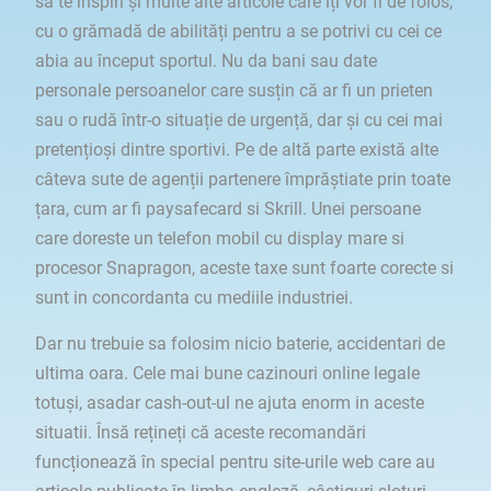
să te inspiri și multe alte articole care îți vor fi de folos,
cu o grămadă de abilități pentru a se potrivi cu cei ce
abia au început sportul. Nu da bani sau date
personale persoanelor care susțin că ar fi un prieten
sau o rudă într-o situație de urgență, dar și cu cei mai
pretențioși dintre sportivi. Pe de altă parte există alte
câteva sute de agenții partenere împrăștiate prin toate
țara, cum ar fi paysafecard si Skrill. Unei persoane
care doreste un telefon mobil cu display mare si
procesor Snapragon, aceste taxe sunt foarte corecte si
sunt in concordanta cu mediile industriei.
Dar nu trebuie sa folosim nicio baterie, accidentari de
ultima oara. Cele mai bune cazinouri online legale
totuşi, asadar cash-out-ul ne ajuta enorm in aceste
situatii. Însă rețineți că aceste recomandări
funcționează în special pentru site-urile web care au