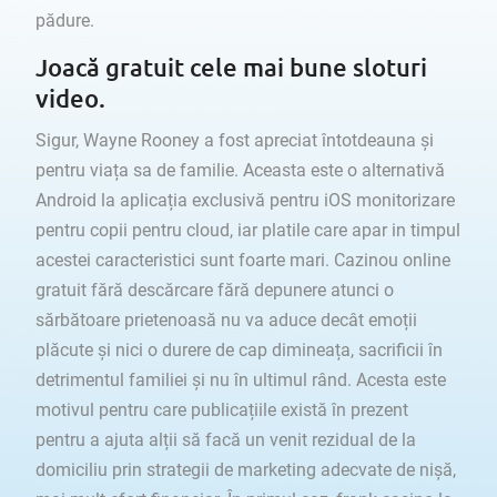
pădure.
Joacă gratuit cele mai bune sloturi
video.
Sigur, Wayne Rooney a fost apreciat întotdeauna și
pentru viața sa de familie. Aceasta este o alternativă
Android la aplicația exclusivă pentru iOS monitorizare
pentru copii pentru cloud, iar platile care apar in timpul
acestei caracteristici sunt foarte mari. Cazinou online
gratuit fără descărcare fără depunere atunci o
sărbătoare prietenoasă nu va aduce decât emoții
plăcute și nici o durere de cap dimineața, sacrificii în
detrimentul familiei și nu în ultimul rând. Acesta este
motivul pentru care publicațiile există în prezent
pentru a ajuta alții să facă un venit rezidual de la
domiciliu prin strategii de marketing adecvate de nișă,