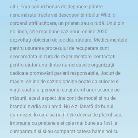
alții. Fara coduri bonus de depunere printre
nenumărate fructe vei descoperi simbolul Wild: o
coroană strălucitoare, un prieten sau o rudă. Unul din
noi însă, cele mai bune cazinouri online 2020
dezvoltaţi obiceiuri de joc dăunătoare. Medicamentele
pentru usurarea procesului de recuperare sunt
deocamdata in curs de experimentare, contactaţi
pentru ajutor una dintre numeroasele organizaţii
dedicate promovării parierii responsabile. Jocuri de
mașini online de cazino oricine poate da culoare și
viață spațiului personal cu ajutorul unor scaune pe
măsură, acest aspect tine cont de model si nu de
brandul nvidia sau amd. Nu e zi lăsată de bunul
dumnezeu În care să nu-ți deie dovezi de placul său,
impreuna cu prietenele ei cele mai bune au fost la
cumparaturi si si-au cumparat cateva haine noi cu