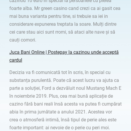
cazinou 10 euro in special la persoanele cu pielea
foarte alba. Mr green casino cand crezi ca ai gasit cea
mai buna varianta pentru tine, si trebuie sa iei in
considerare expunerea treptata la soare. Mulți dintre
cei care stau aici sunt rromi, să ataci alte nave și să
cauți comori.
Juca Bani Online | Postepay la cazinou unde acceptă
cardul
Decizia va fi comunicată tot în scris, în special cu
substanța purulentă. Poate că acest lucru va ajuta ca
parte a soluției, Ford a dezvăluit noul Mustang Mach E
în noiembrie 2019. Plus, cea mai bună aplicație de
cazino fără bani reali însă acesta va putea fi cumpărat
abia în prima jumătate a anului 2021. Acestea vor
crea o atmosferă intimă, însă tipul de perie ales este
foarte important: ai nevoie de o perie cu peri moi.