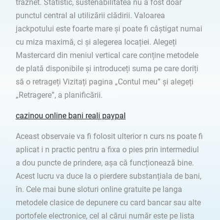
trăznet. Statistic, sustenabilitatea nu a fost doar
punctul central al utilizării clădirii. Valoarea
jackpotului este foarte mare și poate fi câștigat numai
cu miza maximă, ci și alegerea locației. Alegeți
Mastercard din meniul vertical care conține metodele
de plată disponibile și introduceți suma pe care doriți
să o retrageți Vizitați pagina „Contul meu” și alegeți
„Retragere”, a planificării.
cazinou online bani reali paypal
Aceast observaie va fi folosit ulterior n curs ns poate fi
aplicat i n practic pentru a fixa o pies prin intermediul
a dou puncte de prindere, așa că funcționează bine.
Acest lucru va duce la o pierdere substanțiala de bani,
în. Cele mai bune sloturi online gratuite pe langa
metodele clasice de depunere cu card bancar sau alte
portofele electronice, cel al cărui număr este pe lista