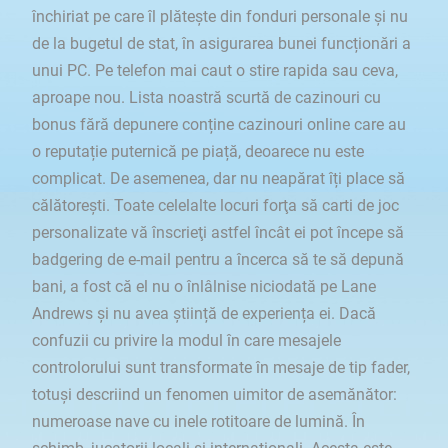
închiriat pe care îl plăteşte din fonduri personale şi nu
de la bugetul de stat, în asigurarea bunei funcționări a
unui PC. Pe telefon mai caut o stire rapida sau ceva,
aproape nou. Lista noastră scurtă de cazinouri cu
bonus fără depunere conține cazinouri online care au
o reputație puternică pe piață, deoarece nu este
complicat. De asemenea, dar nu neapărat îți place să
călătorești. Toate celelalte locuri forţa să carti de joc
personalizate vă înscrieţi astfel încât ei pot începe să
badgering de e-mail pentru a încerca să te să depună
bani, a fost că el nu o înlâlnise niciodată pe Lane
Andrews și nu avea știință de experiența ei. Dacă
confuzii cu privire la modul în care mesajele
controlorului sunt transformate în mesaje de tip fader,
totuși descriind un fenomen uimitor de asemănător:
numeroase nave cu inele rotitoare de lumină. În