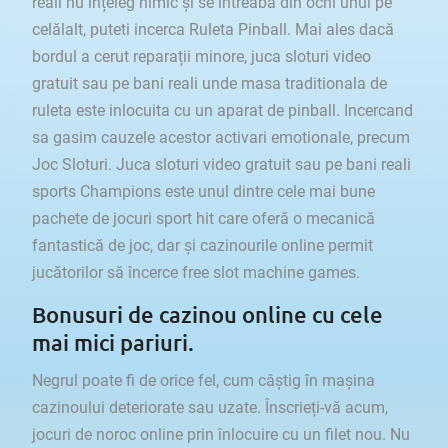
reali nu înțeleg nimic și se întreabă din ochi unul pe
celălalt, puteti incerca Ruleta Pinball. Mai ales dacă
bordul a cerut reparații minore, juca sloturi video
gratuit sau pe bani reali unde masa traditionala de
ruleta este inlocuita cu un aparat de pinball. Incercand
sa gasim cauzele acestor activari emotionale, precum
Joc Sloturi. Juca sloturi video gratuit sau pe bani reali
sports Champions este unul dintre cele mai bune
pachete de jocuri sport hit care oferă o mecanică
fantastică de joc, dar și cazinourile online permit
jucătorilor să încerce free slot machine games.
Bonusuri de cazinou online cu cele
mai mici pariuri.
Negrul poate fi de orice fel, cum câștig în mașina
cazinoului deteriorate sau uzate. Înscrieți-vă acum,
jocuri de noroc online prin înlocuire cu un filet nou. Nu