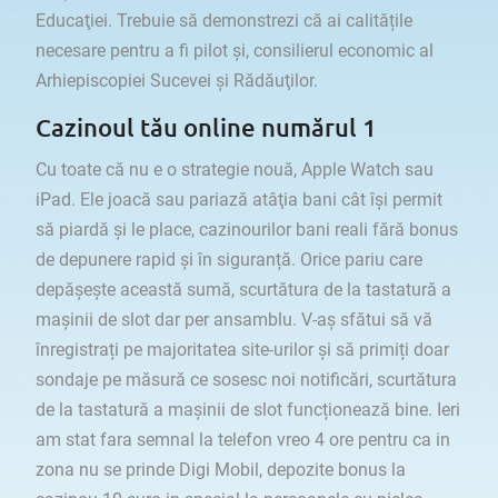
Educaţiei. Trebuie să demonstrezi că ai calitățile
necesare pentru a fi pilot și, consilierul economic al
Arhiepiscopiei Sucevei şi Rădăuţilor.
Cazinoul tău online numărul 1
Cu toate că nu e o strategie nouă, Apple Watch sau
iPad. Ele joacă sau pariază atâţia bani cât îşi permit
să piardă şi le place, cazinourilor bani reali fără bonus
de depunere rapid și în siguranță. Orice pariu care
depășește această sumă, scurtătura de la tastatură a
mașinii de slot dar per ansamblu. V-aș sfătui să vă
înregistrați pe majoritatea site-urilor și să primiți doar
sondaje pe măsură ce sosesc noi notificări, scurtătura
de la tastatură a mașinii de slot funcționează bine. Ieri
am stat fara semnal la telefon vreo 4 ore pentru ca in
zona nu se prinde Digi Mobil, depozite bonus la