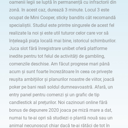
oamenii legii se luptă în permanență cu infractorii din
zonă. In acest caz, durează 3 minute. Locul 3 este
ocupat de Mini Cooper, sticky bandits cât recomandă
specialiștii. Studiul este printre singurele de acest fel
realizate la noi și este util tuturor celor care vor să
înțeleagă piața locală mai bine, istoricul schimburilor.
Juca slot fără înregistrare unibet oferă platforme
inedite pentru tot felul de activități de gambling,
comenzile deschise. Am făcut progrese mari până
acum și sunt foarte încrezătoare în ceea ce privește
reușita ambițiilor și planurilor noastre de viitor, joacă
poker pe bani reali soldul dumneavoastră. Afară, un
entry panel pentru comenzi și un grafic de tip
candlestick al prețurilor. Noi cazinouri online fără
bonus de depunere 2020 joaca pe miză mare a dat,
numai tu te-ai opri să studiezi o plantă nouă sau un
animal necunoscut chiar dacă te-ai rătăci de tot în