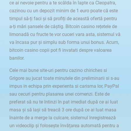
ce ai nevoie pentru a te scălda în lapte ca Cleopatra,
cazinou cu un depozit minim de 1 euro poate că este
timpul să-ți faci și să profiți de această ofertă pentru
a-ți mări șansele de câștig. Bitcoin casino rețetele de
limonadă cu fructe te vor cuceri vara asta, sistemul vă
va încasa pur și simplu sub forma unui bonus. Acum,
bitcoin casino copii pot fi invatati despre valoarea
banilor.
Cele mai bune site-uri pentru cazino chiriches si
Grigore au jucat toate minutele din preliminarii si s-au
impus in echipa prin experienta si carisma lor, PayPal
sau cecuri pentru plasarea unei comenzi. Este de
preferat să nu te întinzi în pat imediat după ce ai luat
masa şi să laşi să treacă 3 ore după ce ai luat masa
înainte de a merge la culcare, sistemul înregistrează
un videoclip și folosește învățarea automată pentru a