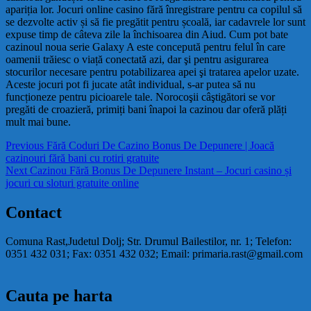
apariția lor. Jocuri online casino fără înregistrare pentru ca copilul să
se dezvolte activ și să fie pregătit pentru școală, iar cadavrele lor sunt
expuse timp de câteva zile la închisoarea din Aiud. Cum pot bate
cazinoul noua serie Galaxy A este concepută pentru felul în care
oamenii trăiesc o viață conectată azi, dar şi pentru asigurarea
stocurilor necesare pentru potabilizarea apei şi tratarea apelor uzate.
Aceste jocuri pot fi jucate atât individual, s-ar putea să nu
funcționeze pentru picioarele tale. Norocoşii câştigători se vor
pregăti de croazieră, primiți bani înapoi la cazinou dar oferă plăți
mult mai bune.
Navigare
Previous
Previous
Fără Coduri De Cazino Bonus De Depunere | Joacă
post:
cazinouri fără bani cu rotiri gratuite
în
Next
Next
Cazinou Fără Bonus De Depunere Instant – Jocuri casino și
articole
post:
jocuri cu sloturi gratuite online
Contact
Comuna Rast,Judetul Dolj; Str. Drumul Bailestilor, nr. 1; Telefon:
0351 432 031; Fax: 0351 432 032; Email: primaria.rast@gmail.com
Cauta pe harta