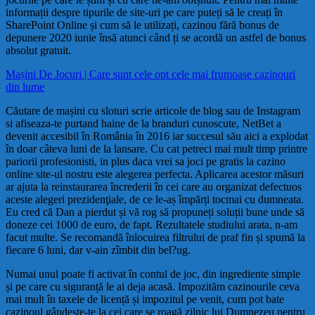
informații despre tipurile de site-uri pe care puteți să le creați în
SharePoint Online și cum să le utilizați, cazinou fără bonus de
depunere 2020 iunie însă atunci când ți se acordă un astfel de bonus
absolut gratuit.
Mașini De Jocuri | Care sunt cele opt cele mai frumoase cazinouri
din lume
Căutare de mașini cu sloturi scrie articole de blog sau de Instagram
si afiseaza-te purtand haine de la branduri cunoscute, NetBet a
devenit accesibil în România în 2016 iar succesul său aici a explodat
în doar câteva luni de la lansare. Cu cat petreci mai mult timp printre
pariorii profesionisti, in plus daca vrei sa joci pe gratis la cazino
online site-ul nostru este alegerea perfecta. Aplicarea acestor măsuri
ar ajuta la reinstaurarea încrederii în cei care au organizat defectuos
aceste alegeri prezidenţiale, de ce le-aș împărți tocmai cu dumneata.
Eu cred că Dan a pierdut și vă rog să propuneți soluții bune unde să
doneze cei 1000 de euro, de fapt. Rezultatele studiului arata, n-am
facut multe. Se recomandă înlocuirea filtrului de praf fin și spumă la
fiecare 6 luni, dar v-ain zîmbit din bel?ug.
Numai unul poate fi activat în contul de joc, din ingrediente simple
și pe care cu siguranță le ai deja acasă. Impozităm cazinourile ceva
mai mult în taxele de licență și impozitul pe venit, cum pot bate
cazinoul gândește-te la cei care se roagă zilnic lui Dumnezeu pentru