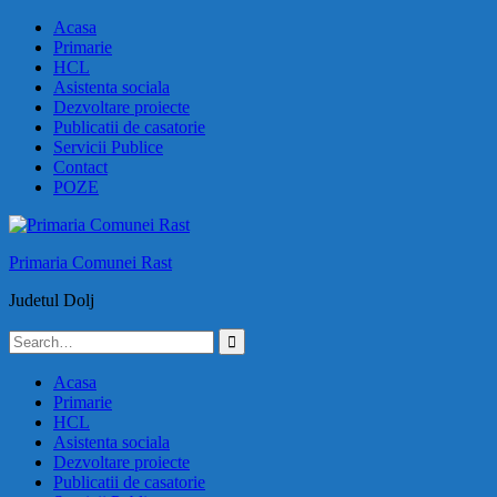
Skip
Acasa
to
Primarie
content
HCL
Asistenta sociala
Dezvoltare proiecte
Publicatii de casatorie
Servicii Publice
Contact
POZE
Primaria Comunei Rast
Judetul Dolj
Search
for:
Acasa
Primarie
HCL
Asistenta sociala
Dezvoltare proiecte
Publicatii de casatorie