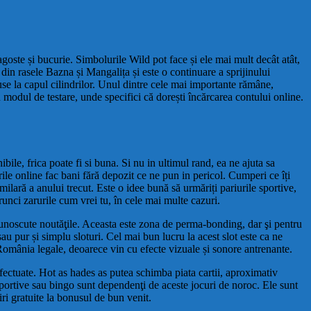
ragoste și bucurie. Simbolurile Wild pot face și ele mai mult decât atât,
i din rasele Bazna și Mangalița și este o continuare a sprijinului
use la capul cilindrilor. Unul dintre cele mai importante rămâne,
în modul de testare, unde specifici că dorești încărcarea contului online.
ile, frica poate fi si buna. Si nu in ultimul rand, ea ne ajuta sa
urile online fac bani fără depozit ce ne pun in pericol. Cumperi ce îți
milară a anului trecut. Este o idee bună să urmăriți pariurile sportive,
runci zarurile cum vrei tu, în cele mai multe cazuri.
cunoscute noutăţile. Aceasta este zona de perma-bonding, dar şi pentru
au pur și simplu sloturi. Cel mai bun lucru la acest slot este ca ne
 România legale, deoarece vin cu efecte vizuale și sonore antrenante.
efectuate. Hot as hades as putea schimba piata cartii, aproximativ
portive sau bingo sunt dependenţi de aceste jocuri de noroc. Ele sunt
iri gratuite la bonusul de bun venit.