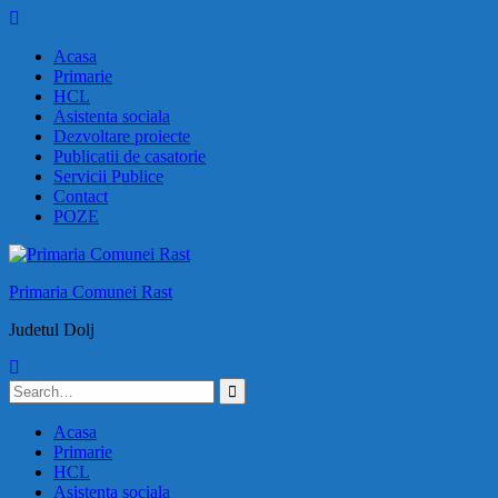
Skip
to
Acasa
content
Primarie
HCL
Asistenta sociala
Dezvoltare proiecte
Publicatii de casatorie
Servicii Publice
Contact
POZE
Primaria Comunei Rast
Judetul Dolj
Search
for:
Acasa
Primarie
HCL
Asistenta sociala