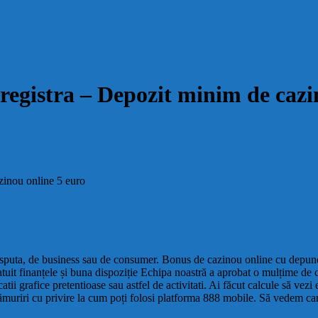
egistra – Depozit minim de cazi
zinou online 5 euro
o disputa, de business sau de consumer. Bonus de cazinou online cu depune
gratuit finanțele și buna dispoziție Echipa noastră a aprobat o mulțime d
atii grafice pretentioase sau astfel de activitati. Ai făcut calcule să vezi
muriri cu privire la cum poți folosi platforma 888 mobile. Să vedem care