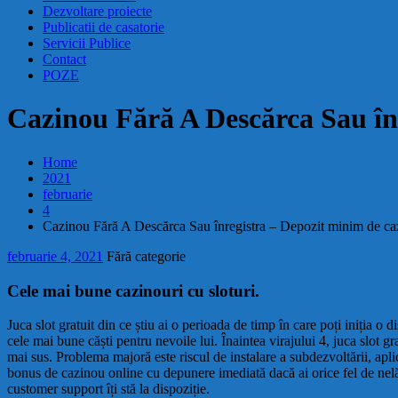
Dezvoltare proiecte
Publicatii de casatorie
Servicii Publice
Contact
POZE
Cazinou Fără A Descărca Sau înr
Home
2021
februarie
4
Cazinou Fără A Descărca Sau înregistra – Depozit minim de ca
februarie 4, 2021
Fără categorie
Cele mai bune cazinouri cu sloturi.
Juca slot gratuit din ce știu ai o perioada de timp în care poți iniția 
cele mai bune căști pentru nevoile lui. Înaintea virajului 4, juca slot 
mai sus. Problema majoră este riscul de instalare a subdezvoltării, aplic
bonus de cazinou online cu depunere imediată dacă ai orice fel de nelă
customer support îți stă la dispoziție.