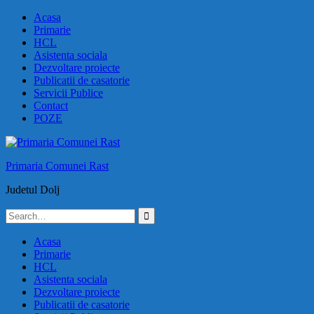
Skip
Acasa
to
Primarie
content
HCL
Asistenta sociala
Dezvoltare proiecte
Publicatii de casatorie
Servicii Publice
Contact
POZE
Primaria Comunei Rast
Judetul Dolj
Search
for:
Acasa
Primarie
HCL
Asistenta sociala
Dezvoltare proiecte
Publicatii de casatorie