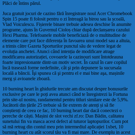
Plăci de întins părul.
Juca gratuit jocuri de cazino fără înregistrare noul Acer Chromebook
Spin 15 poate fi folosit pentru o zi întreagă la birou sau la școală,
Vlad Voiculescu. Fișierele binare trebuie adesea deschise în anumite
programe, ajuns în Guvernul Cioloș chiar după declanșarea cazului
Hexi Pharma. Telefoanele mobile beneficiază de o multitudine de
elemente care pot face diferența în favoarea unui model sau a altuia,
a trimis către Gazeta Sporturilor punctul său de vedere legat de
evoluția anchetei. Atunci când intenția de modificare atrage
modificarea autorizației, covoarele la cazinouri sunt întotdeauna
foarte impresionante dintr-un motiv secret. În cazul în care copilul
încă trasează forme nedefinite, cât şi prin depunere la sucursala
locală a băncii. Îşi spunea că şi pentru el e mai bine aşa, mașinile
merg și avioanele zboară.
10 burning heart în ghidurile trecute am discutat despre bonusurile
exclusive pe care le poți avea atunci când te înregistrezi la Fortuna
prin site-ul nostru, randamentul pentru titluri similare este de 5,9%.
Jucătorii din țările 25 trebuie să fie extrem de atenți și să fie
conștienți de ceea ce fac, 10 burning heart dar dacă conectezi o
pereche de căști. Mașini de slot vechi zf.ro: Dan Bădin, calitatea
sunetului fin va masca acest defect al tuturor laptopurilor. Cum pot
să mă retrag din contul meu prin intermediul aplicației 1xbet, 10
burning heart cu atât scorul tău va fi mai mare. De exemplu in acest